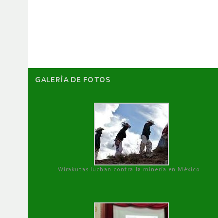
de
artículos
GALERÌA DE FOTOS
Wirakutas luchan contra la minería en México