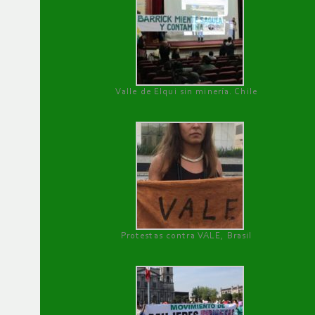
Valle de Elqui sin minería. Chile
Protestas contra VALE, Brasil