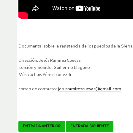
Documental sobre la resistencia de los pueblos de la Sier
Dirección: Jesús Ramírez Cuevas
Edición y Sonido: Guillermo Llaguno
Música: Luis Pérez Ixoneztli
correo de contacto:
jesusramirezcuevas@gmail.com
Navegador
ENTRADA ANTERIOR
ENTRADA SIGUIENTE