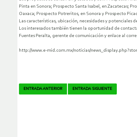
Pinta en Sonora; Prospecto Santa Isabel, en Zacatecas; Pr
Oaxaca; Prospecto Potreritos, en Sonora y Prospecto Picac
Las características, ubicación, necesidades y potenciales 
Los interesados también tienen la oportunidad de contac
Fuentes Peralta, gerente de comunicación y enlace al co
http://www.e-mid.com.mx/noticias/news_display.php?sto
Navegador
ENTRADA ANTERIOR
ENTRADA SIGUIENTE
de
artículos