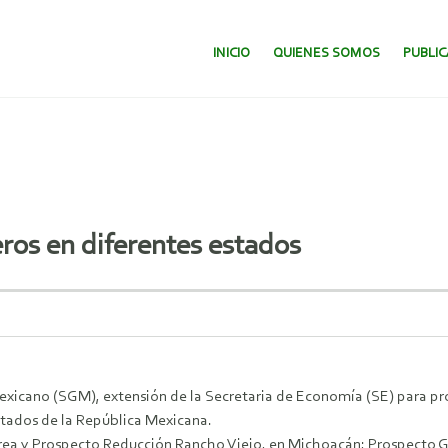
SALTAR AL CONTENIDO.
INICIO
QUIENES SOMOS
PUBLI
ros en diferentes estados
 Mexicano (SGM), extensión de la Secretaria de Economía (SE) para pr
stados de la República Mexicana.
rea y Prospecto Reducción Rancho Viejo, en Michoacán; Prospecto Gua