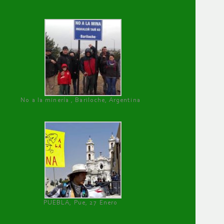
No a la minería , Bariloche, Argentina
PUEBLA, Pue, 27 Enero