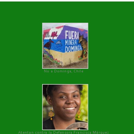
No a Dominga, Chile
Atentan contra la Defensora Francisca Márquez