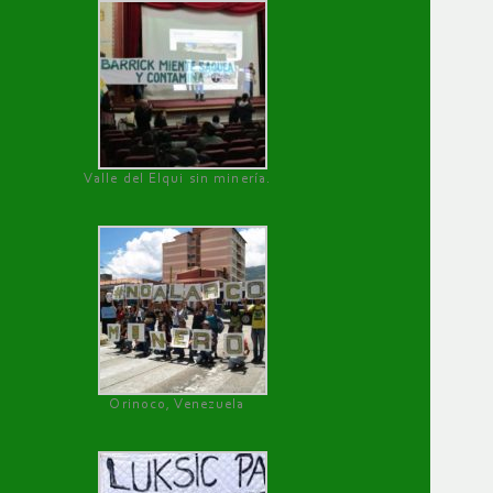
Valle del Elqui sin minería.
Orinoco, Venezuela