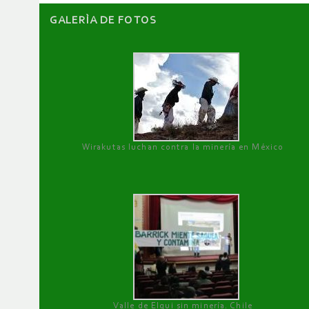
GALERÌA DE FOTOS
Wirakutas luchan contra la minería en México
Valle de Elqui sin minería. Chile