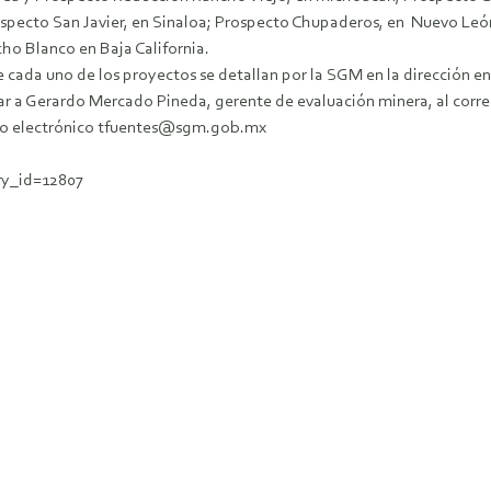
ospecto San Javier, en Sinaloa; Prospecto Chupaderos, en Nuevo León;
ho Blanco en Baja California.
de cada uno de los proyectos se detallan por la SGM en la dirección
tar a Gerardo Mercado Pineda, gerente de evaluación minera, al c
rreo electrónico tfuentes@sgm.gob.mx
ry_id=12807