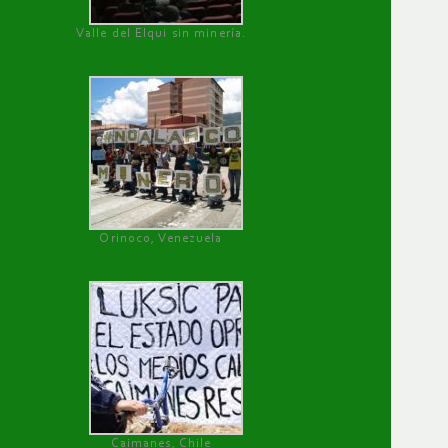
Valle del Elqui sin minería.
Orinoco, Venezuela
Caimanes, Chile