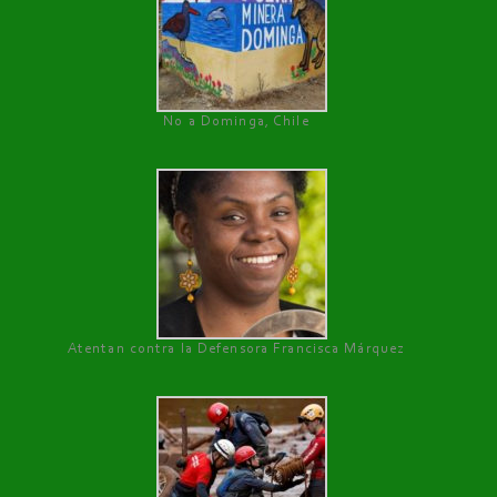
No a Dominga, Chile
Atentan contra la Defensora Francisca Márquez