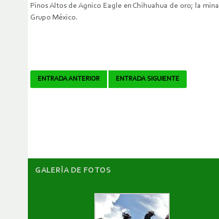
Pinos Altos de Agnico Eagle en Chihuahua de oro; la mina
Grupo México.
Navegador
ENTRADA ANTERIOR
ENTRADA SIGUIENTE
de
artículos
GALERÌA DE FOTOS