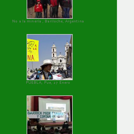
No a la minería , Bariloche, Argentina
PUEBLA, Pue, 27 Enero