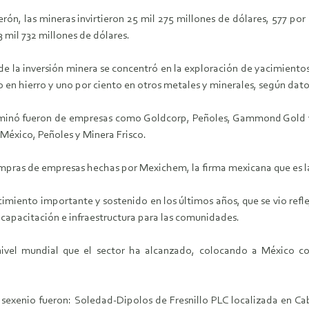
rón, las mineras invirtieron 25 mil 275 millones de dólares, 577 por 
3 mil 732 millones de dólares.
 la inversión minera se concentró en la exploración de yacimientos 
to en hierro y uno por ciento en otros metales y minerales, según dat
terminó fueron de empresas como Goldcorp, Peñoles, Gammond Gold y
México, Peñoles y Minera Frisco.
mpras de empresas hechas por Mexichem, la firma mexicana que es la 
ecimiento importante y sostenido en los últimos años, que se vio refl
, capacitación e infraestructura para las comunidades.
 nivel mundial que el sector ha alcanzado, colocando a México co
xenio fueron: Soledad-Dipolos de Fresnillo PLC localizada en Cab