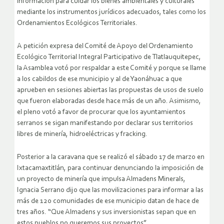
información para cuidar los bienes ambientales y culturales
mediante los instrumentos jurídicos adecuados, tales como los
Ordenamientos Ecológicos Territoriales.
A petición expresa del Comité de Apoyo del Ordenamiento
Ecológico Territorial Integral Participativo de Tlatlauquitepec,
la Asamblea votó por respaldar a este Comité y porque se llame
a los cabildos de ese municipio y al de Yaonáhuac a que
aprueben en sesiones abiertas las propuestas de usos de suelo
que fueron elaboradas desde hace más de un año. Asimismo,
el pleno votó a favor de procurar que los ayuntamientos
serranos se sigan manifestando por declarar sus territorios
libres de minería, hidroeléctricas y fracking.
Posterior a la caravana que se realizó el sábado 17 de marzo en
Ixtacamaxtitlán, para continuar denunciando la imposición de
un proyecto de minería que impulsa Almadens Minerals,
Ignacia Serrano dijo que las movilizaciones para informar a las
más de 120 comunidades de ese municipio datan de hace de
tres años. “Que Almadens y sus inversionistas sepan que en
estos pueblos no queremos sus proyectos”.