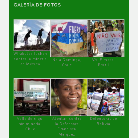
GALERÌA DE FOTOS
Wirakutas luchan
contra la minería
No a Dominga,
VALE mata,
en México
Chile
Brasil
Valle de Elqui
Atentan contra
Defensoras de
sin minería.
la Defensora
Bolivia
Chile
Francisca
Márquez