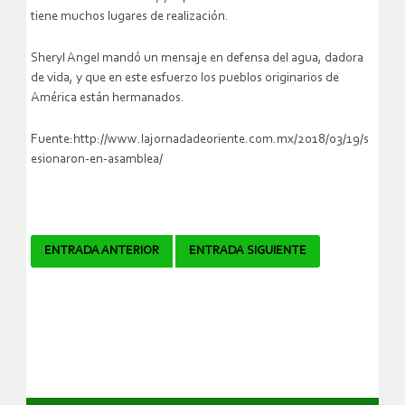
tiene muchos lugares de realización.
Sheryl Angel mandó un mensaje en defensa del agua, dadora
de vida, y que en este esfuerzo los pueblos originarios de
América están hermanados.
Fuente:http://www.lajornadadeoriente.com.mx/2018/03/19/s
esionaron-en-asamblea/
Navegador
ENTRADA ANTERIOR
ENTRADA SIGUIENTE
de
artículos