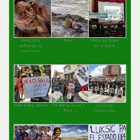
Amazonía
Perú
Valle del Elqui
defiende su
sin minería.
territorio
Vale mata, Brasil
Tía María no va !
Orinoco,
Perú
Venezuela