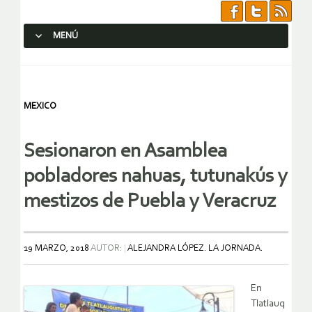
MENÚ
SALTAR AL CONTENIDO.
MEXICO
Sesionaron en Asamblea
pobladores nahuas, tutunakús y
mestizos de Puebla y Veracruz
19 MARZO, 2018
AUTOR:
ALEJANDRA LÓPEZ. LA JORNADA.
En
Tlatlauq