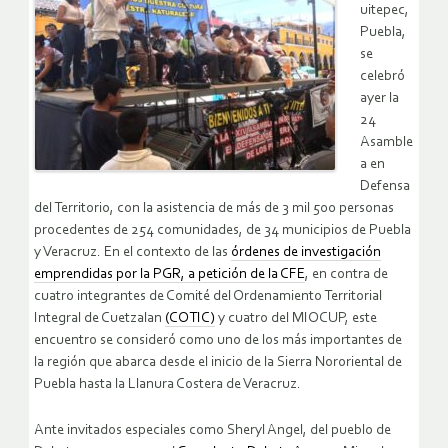
uitepec,
Puebla,
se
celebró
ayer la
24
Asamble
a en
Defensa
del Territorio, con la asistencia de más de 3 mil 500 personas
procedentes de 254 comunidades, de 34 municipios de Puebla
y Veracruz. En el contexto de las
órdenes de investigación
emprendidas por la PGR, a petición de la CFE
, en contra de
cuatro integrantes de Comité del Ordenamiento Territorial
Integral de Cuetzalan
(COTIC)
y cuatro del MIOCUP, este
encuentro se consideró como uno de los más importantes de
la región que abarca desde el inicio de la Sierra Nororiental de
Puebla hasta la Llanura Costera de Veracruz.
Ante invitados especiales como Sheryl Angel, del pueblo de