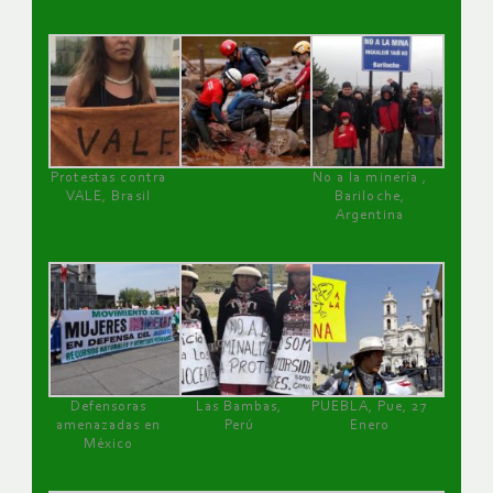
Protestas contra
No a la minería ,
VALE, Brasil
Bariloche,
Argentina
Defensoras
Las Bambas,
PUEBLA, Pue, 27
amenazadas en
Perú
Enero
México