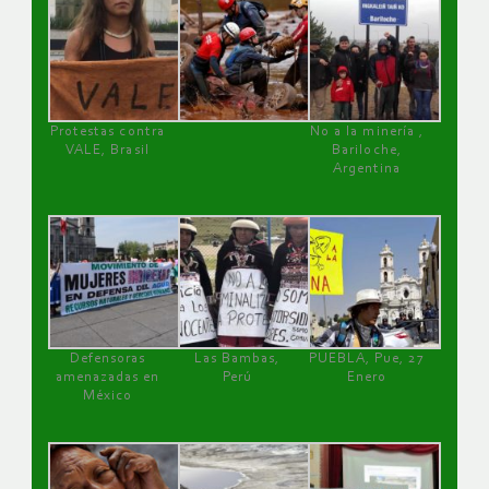
Protestas contra
No a la minería ,
VALE, Brasil
Bariloche,
Argentina
Defensoras
Las Bambas,
PUEBLA, Pue, 27
amenazadas en
Perú
Enero
México