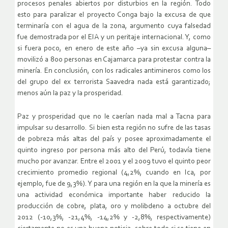
procesos penales abiertos por disturbios en la región. Todo
esto para paralizar el proyecto Conga bajo la excusa de que
terminaría con el agua de la zona, argumento cuya falsedad
fue demostrada por el EIA y un peritaje internacional. Y, como
si fuera poco, en enero de este año –ya sin excusa alguna–
movilizó a 800 personas en Cajamarca para protestar contra la
minería. En conclusión, con los radicales antimineros como los
del grupo del ex terrorista Saavedra nada está garantizado;
menos aún la paz y la prosperidad.
Paz y prosperidad que no le caerían nada mal a Tacna para
impulsar su desarrollo. Si bien esta región no sufre de las tasas
de pobreza más altas del país y posee aproximadamente el
quinto ingreso por persona más alto del Perú, todavía tiene
mucho por avanzar. Entre el 2001 y el 2009 tuvo el quinto peor
crecimiento promedio regional (4,2%, cuando en Ica, por
ejemplo, fue de 9,3%). Y para una región en la que la minería es
una actividad económica importante haber reducido la
producción de cobre, plata, oro y molibdeno a octubre del
2012 (-10,3%, -21,4%, -14,2% y -2,8%, respectivamente)