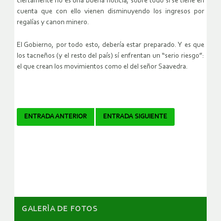
ciertamente no es una buena noticia, sobre todo si se tiene en
cuenta que con ello vienen disminuyendo los ingresos por
regalías y canon minero.
El Gobierno, por todo esto, debería estar preparado. Y es que
los tacneños (y el resto del país) sí enfrentan un “serio riesgo”:
el que crean los movimientos como el del señor Saavedra.
Navegador
ENTRADA ANTERIOR
ENTRADA SIGUIENTE
de
artículos
GALERÌA DE FOTOS