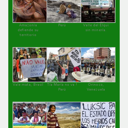
Amazonía
Perú
Valle del Elqui
defiende su
sin minería.
territorio
Vale mata, Brasil
Tía María no va !
Orinoco,
Perú
Venezuela