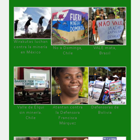
Wirakutas luchan
contra la minería
No a Dominga,
VALE mata,
en México
Chile
Brasil
Valle de Elqui
Atentan contra
Defensoras de
sin minería.
la Defensora
Bolivia
Chile
Francisca
Márquez