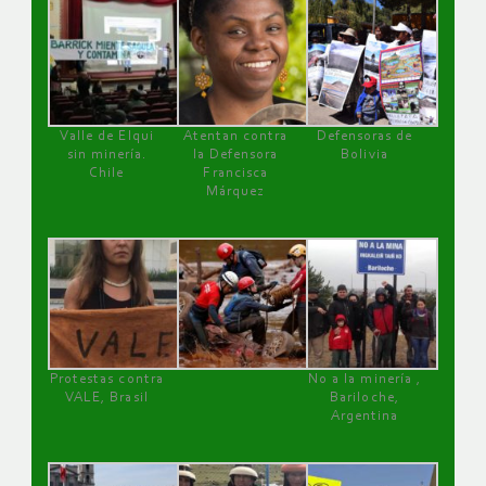
Valle de Elqui
Atentan contra
Defensoras de
sin minería.
la Defensora
Bolivia
Chile
Francisca
Márquez
Protestas contra
No a la minería ,
VALE, Brasil
Bariloche,
Argentina