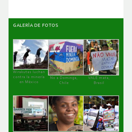
GALERÌA DE FOTOS
Wirakutas luchan
contra la minería
No a Dominga,
VALE mata,
en México
Chile
Brasil