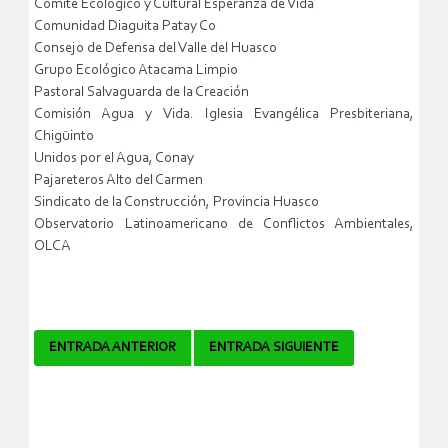
Comité Ecológico y Cultural Esperanza de Vida
Comunidad Diaguita Patay Co
Consejo de Defensa del Valle del Huasco
Grupo Ecológico Atacama Limpio
Pastoral Salvaguarda de la Creación
Comisión Agua y Vida. Iglesia Evangélica Presbiteriana,
Chigüinto
Unidos por el Agua, Conay
Pajareteros Alto del Carmen
Sindicato de la Construcción, Provincia Huasco
Observatorio Latinoamericano de Conflictos Ambientales,
OLCA
Navegador
ENTRADA ANTERIOR
ENTRADA SIGUIENTE
de
artículos