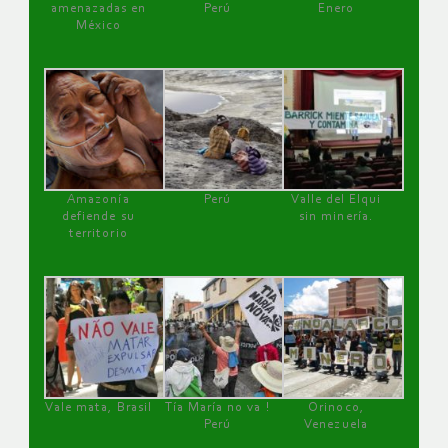
amenazadas en
Perú
Enero
México
Amazonía
Perú
Valle del Elqui
defiende su
sin minería.
territorio
Vale mata, Brasil
Tía María no va !
Orinoco,
Perú
Venezuela