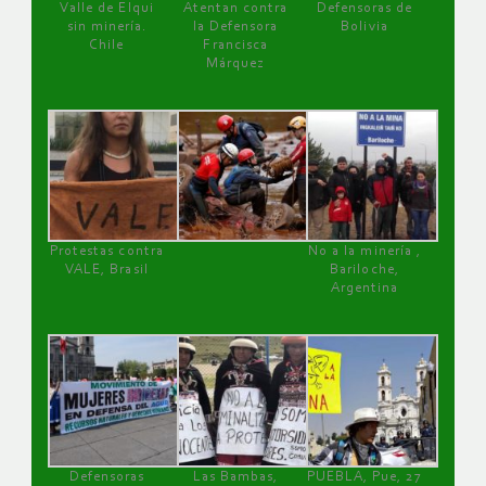
Valle de Elqui
Atentan contra
Defensoras de
sin minería.
la Defensora
Bolivia
Chile
Francisca
Márquez
Protestas contra
No a la minería ,
VALE, Brasil
Bariloche,
Argentina
Defensoras
Las Bambas,
PUEBLA, Pue, 27