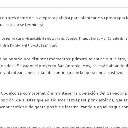
con presidente de la empresa pública para plantearle su preocupación
ue este no se terminará.
 se reunió con el vicepresidente ejecutivo de Codelco, Thomas Keller, y el Gerente de la
ón de la División y el Proyecto San Antonio.
e ha pasado por distintos momentos: primero se anunció su cierre, a
ón de el Salvador el proyecto San Antonio. Hoy, se está hablando de
o y plantear la necesidad de continuar con la operación», sostuvo.
Codelco se comprometió a mantener la operación del Salvador pa
ansición, de ajustes que en algunos casos pasa por despidos, que es
enor cantidad de gente posible e internalizando a aquellos que son 