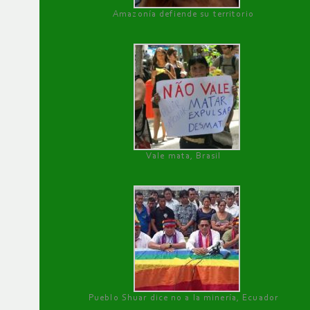
Amazonía defiende su territorio
Vale mata, Brasil
Pueblo Shuar dice no a la minería, Ecuador