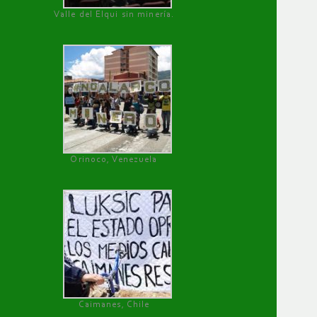
Valle del Elqui sin minería.
Orinoco, Venezuela
Caimanes, Chile