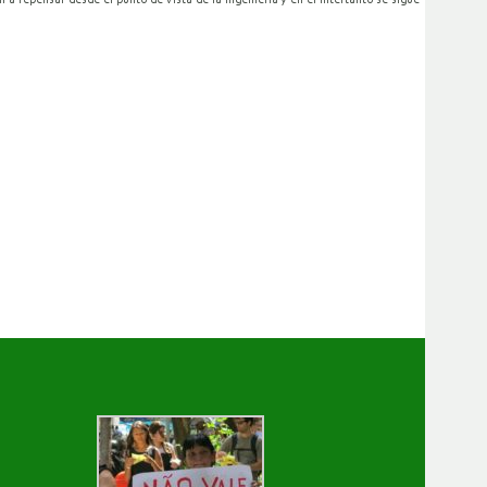
 repensar desde el punto de vista de la ingeniería y en el intertanto se sigue