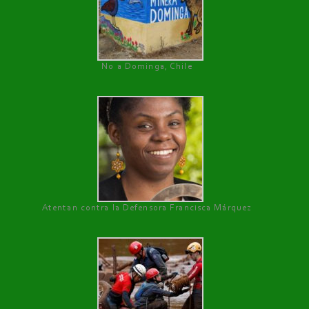
No a Dominga, Chile
Atentan contra la Defensora Francisca Márquez