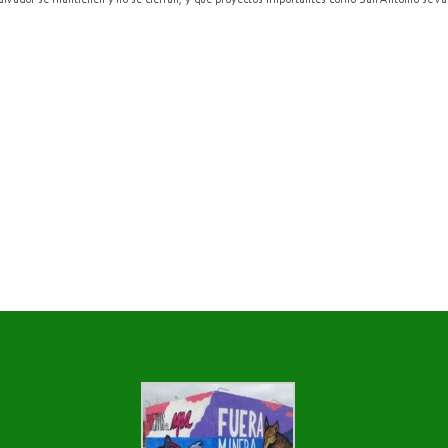
alvador se mantienen y no se cierran, y que proyectos importantes como San Antonio se van a