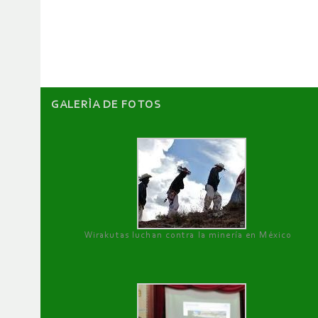
de
artículos
GALERÌA DE FOTOS
Wirakutas luchan contra la minería en México