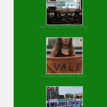
Valle de Elqui sin minería. Chile
Protestas contra VALE, Brasil