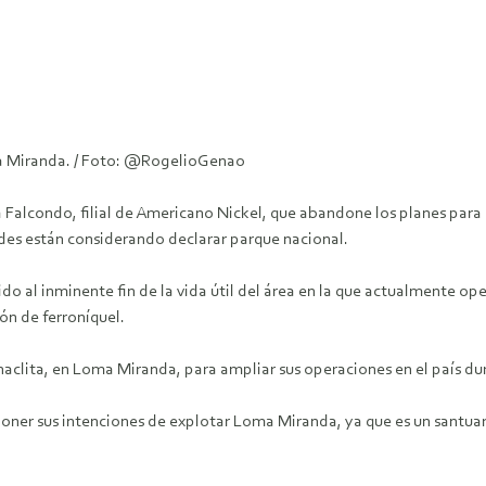
a Miranda. / Foto: @RogelioGenao
alcondo, filial de Americano Nickel, que abandone los planes para 
es están considerando declarar parque nacional.
o al inminente fin de la vida útil del área en la que actualmente op
n de ferroníquel.
aclita, en Loma Miranda, para ampliar sus operaciones en el país du
ner sus intenciones de explotar Loma Miranda, ya que es un santua