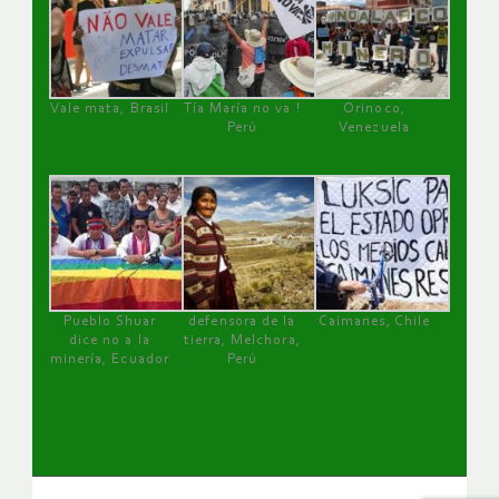
Vale mata, Brasil
Tía María no va !
Orinoco,
Perú
Venezuela
Pueblo Shuar
defensora de la
Caimanes, Chile
dice no a la
tierra, Melchora,
minería, Ecuador
Perú