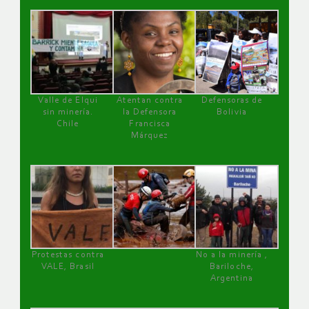
Valle de Elqui
Atentan contra
Defensoras de
sin minería.
la Defensora
Bolivia
Chile
Francisca
Márquez
Protestas contra
No a la minería ,
VALE, Brasil
Bariloche,
Argentina