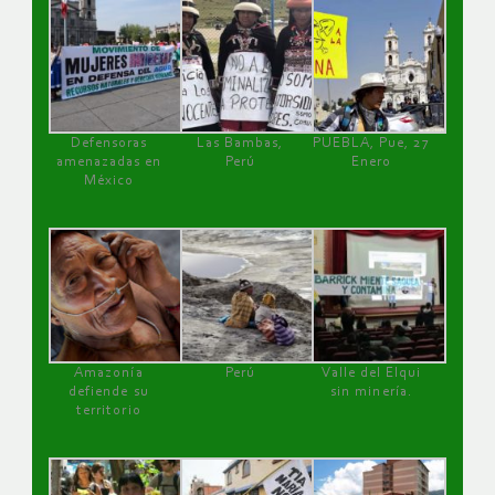
Defensoras
Las Bambas,
PUEBLA, Pue, 27
amenazadas en
Perú
Enero
México
Amazonía
Perú
Valle del Elqui
defiende su
sin minería.
territorio