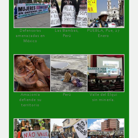
Defensoras
Las Bambas,
PUEBLA, Pue, 27
amenazadas en
Perú
Enero
México
Amazonía
Perú
Valle del Elqui
defiende su
sin minería.
territorio