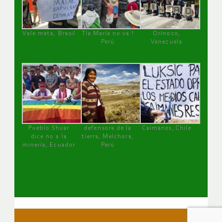
Vale mata, Brasil
Tía María no va !
Orinoco,
Perú
Venezuela
Pueblo Shuar
defensora de la
Caimanes, Chile
dice no a la
tierra, Melchora,
minería, Ecuador
Perú