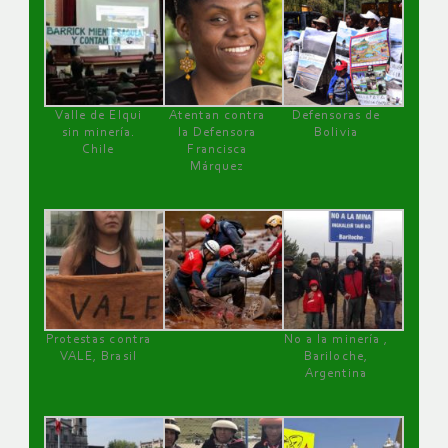
Valle de Elqui
Atentan contra
Defensoras de
sin minería.
la Defensora
Bolivia
Chile
Francisca
Márquez
Protestas contra
No a la minería ,
VALE, Brasil
Bariloche,
Argentina