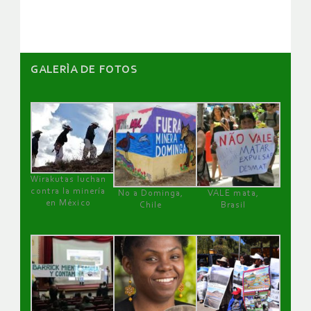
artículos
GALERÌA DE FOTOS
Wirakutas luchan
contra la minería
No a Dominga,
VALE mata,
en México
Chile
Brasil