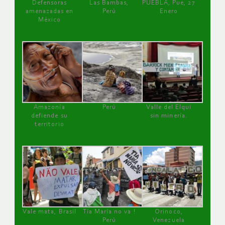
Defensoras
Las Bambas,
PUEBLA, Pue, 27
amenazadas en
Perú
Enero
México
Amazonía
Perú
Valle del Elqui
defiende su
sin minería.
territorio
Vale mata, Brasil
Tía María no va !
Orinoco,
Perú
Venezuela