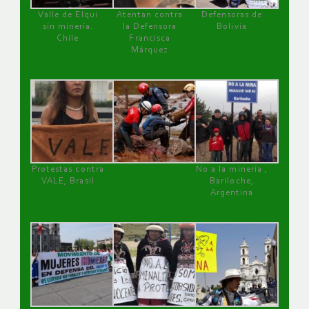
Valle de Elqui
Atentan contra
Defensoras de
sin minería.
la Defensora
Bolivia
Chile
Francisca
Márquez
Protestas contra
No a la minería ,
VALE, Brasil
Bariloche,
Argentina