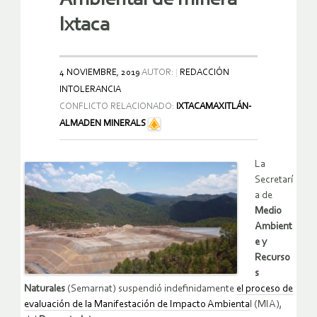
Ixtaca
4 NOVIEMBRE, 2019
AUTOR:
REDACCIÓN
INTOLERANCIA
CONFLICTO RELACIONADO:
IXTACAMAXITLÁN-
ALMADEN MINERALS
La
Secretarí
a de
Medio
Ambient
e y
Recurso
s
Naturales
(Semarnat) suspendió indefinidamente
el proceso de
evaluación de la Manifestación de Impacto Ambienta
l (MIA),