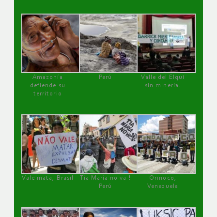
Amazonía
Perú
Valle del Elqui
defiende su
sin minería.
territorio
Vale mata, Brasil
Tía María no va !
Orinoco,
Perú
Venezuela