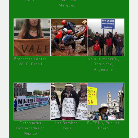
Chile
Francisca
Márquez
Protestas contra
No a la minería ,
VALE, Brasil
Bariloche,
Argentina
Defensoras
Las Bambas,
PUEBLA, Pue, 27
amenazadas en
Perú
Enero
México