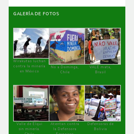
GALERÌA DE FOTOS
Wirakutas luchan
contra la minería
No a Dominga,
VALE mata,
en México
Chile
Brasil
Valle de Elqui
Atentan contra
Defensoras de
sin minería.
la Defensora
Bolivia