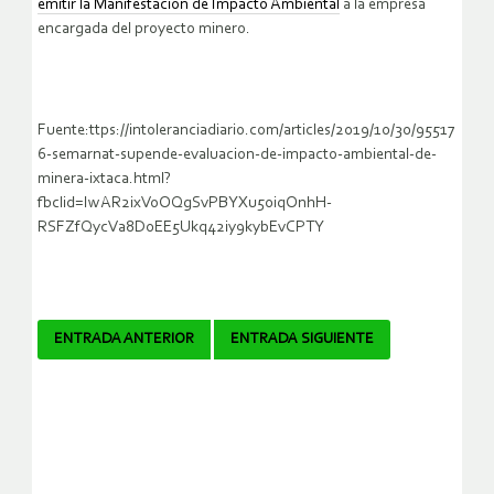
emitir la Manifestación de Impacto Ambiental
a la empresa
encargada del proyecto minero.
Fuente:ttps://intoleranciadiario.com/articles/2019/10/30/95517
6-semarnat-supende-evaluacion-de-impacto-ambiental-de-
minera-ixtaca.html?
fbclid=IwAR2ixVoOQgSvPBYXu50iqOnhH-
RSFZfQycVa8D0EE5Ukq42iy9kybEvCPTY
Navegador
ENTRADA ANTERIOR
ENTRADA SIGUIENTE
de
artículos