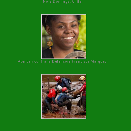
No a Dominga, Chile
Atentan contra la Defensora Francisca Márquez