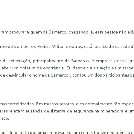
am procurar alguém da Samarco, chegando lá, essa pessoa não exis
po de Bombeiros, Polícia Militar e outros, está localizado na sede 
da mineração, principalmente da Samarco. A empresa possui gran
 abrir um boletim de ocorrência. Eu descrevi a situação e um sar
a de desvincular o nome da Samarco”, contou um dos participantes da
as terceirizadas. Em muitos setores, eles normalmente são expo
iares relatam ausência de sistema de segurança na mineradora e u
isco.
abou, ali foi feito por uma empresa. Foi um crime, houve negligência 