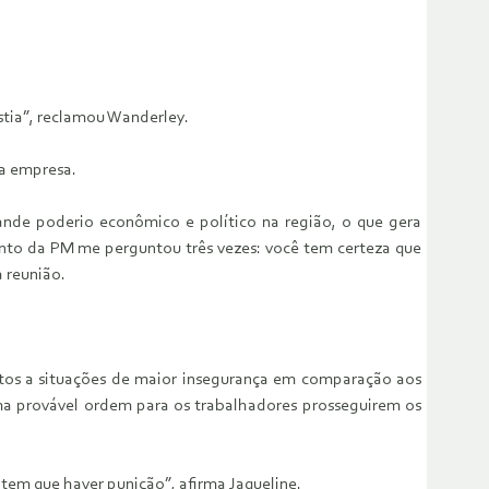
tia”, reclamou Wanderley.
da empresa.
de poderio econômico e político na região, o que gera
gento da PM me perguntou três vezes: você tem certeza que
 reunião.
stos a situações de maior insegurança em comparação aos
ma provável ordem para os trabalhadores prosseguirem os
e tem que haver punição”, afirma Jaqueline.