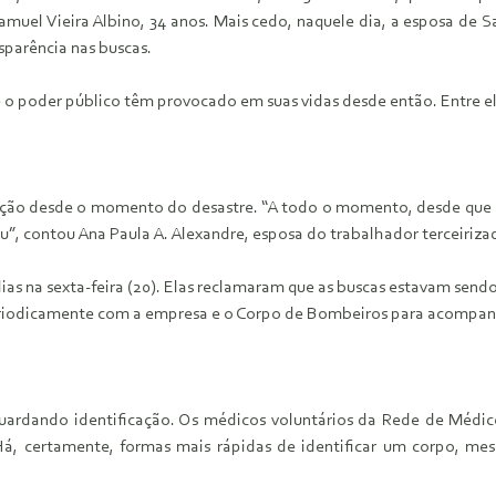
amuel Vieira Albino, 34 anos. Mais cedo, naquele dia, a esposa de S
sparência nas buscas.
 e o poder público têm provocado em suas vidas desde então. Entre el
rmação desde o momento do desastre. “A todo o momento, desde qu
u”, contou Ana Paula A. Alexandre, esposa do trabalhador terceiriza
as na sexta-feira (20). Elas reclamaram que as buscas estavam sendo 
periodicamente com a empresa e o Corpo de Bombeiros para acompanh
guardando identificação. Os médicos voluntários da Rede de Médi
Há, certamente, formas mais rápidas de identificar um corpo, me