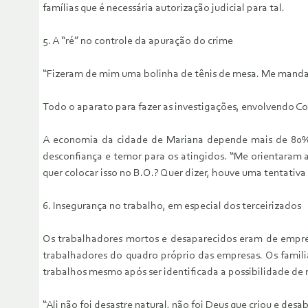
famílias que é necessária autorização judicial para tal.
5. A “ré” no controle da apuração do crime
“Fizeram de mim uma bolinha de tênis de mesa. Me mandar
Todo o aparato para fazer as investigações, envolvendo Cor
A economia da cidade de Mariana depende mais de 80% 
desconfiança e temor para os atingidos. “Me orientaram a
quer colocar isso no B.O.? Quer dizer, houve uma tentativ
6. Insegurança no trabalho, em especial dos terceirizados
Os trabalhadores mortos e desaparecidos eram de empres
trabalhadores do quadro próprio das empresas. Os famil
trabalhos mesmo após ser identificada a possibilidade de r
“Ali não foi desastre natural, não foi Deus que criou e des