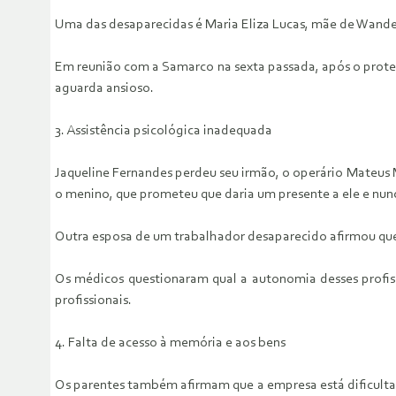
Uma das desaparecidas é Maria Eliza Lucas, mãe de Wander
Em reunião com a Samarco na sexta passada, após o protes
aguarda ansioso.
3. Assistência psicológica inadequada
Jaqueline Fernandes perdeu seu irmão, o operário Mateus 
o menino, que prometeu que daria um presente a ele e nunc
Outra esposa de um trabalhador desaparecido afirmou que,
Os médicos questionaram qual a autonomia desses profiss
profissionais.
4. Falta de acesso à memória e aos bens
Os parentes também afirmam que a empresa está dificultan