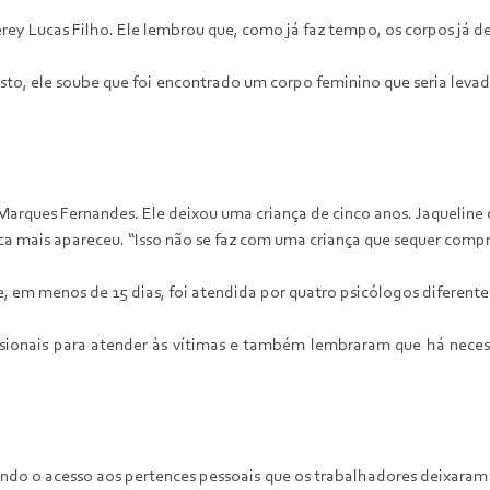
ey Lucas Filho. Ele lembrou que, como já faz tempo, os corpos já de
to, ele soube que foi encontrado um corpo feminino que seria levad
Marques Fernandes. Ele deixou uma criança de cinco anos. Jaqueli
a mais apareceu. “Isso não se faz com uma criança que sequer compr
 em menos de 15 dias, foi atendida por quatro psicólogos diferente
ionais para atender às vítimas e também lembraram que há necess
do o acesso aos pertences pessoais que os trabalhadores deixaram