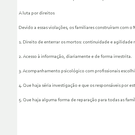
A luta por direitos
Devido a essas violações, os familiares construíram com 
1. Direito de enterrar os mortos: continuidade e agilidade
2. Acesso à informação, diariamente e de forma irrestrita.
3. Acompanhamento psicológico com profissionais escolhi
4. Que haja séria investigação e que os responsáveis por e
5. Que haja alguma forma de reparação para todas as famí