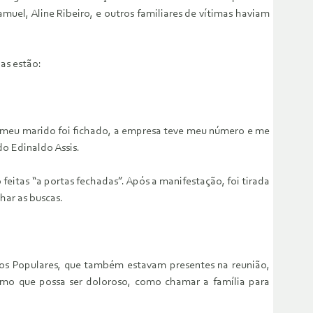
amuel, Aline Ribeiro, e outros familiares de vítimas haviam
as estão:
e meu marido foi fichado, a empresa teve meu número e me
do Edinaldo Assis.
feitas “a portas fechadas”. Após a manifestação, foi tirada
ar as buscas.
cos Populares, que também estavam presentes na reunião,
smo que possa ser doloroso, como chamar a família para