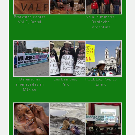
Protestas contra
No a la minería ,
VALE, Brasil
Bariloche,
Argentina
Defensoras
Las Bambas,
PUEBLA, Pue, 27
amenazadas en
Perú
Enero
México