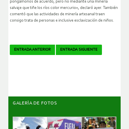
pongámonos de acuerdo, pero no mediante una minería
salvaje que tiñe los ríos color mercurio», declaró ayer. También
comentó que las actividades de minería artesanal traen
consigo trata de personas e inclusive esclavización de niños.
Navegador
ENTRADA ANTERIOR
ENTRADA SIGUIENTE
de
artículos
GALERÌA DE FOTOS