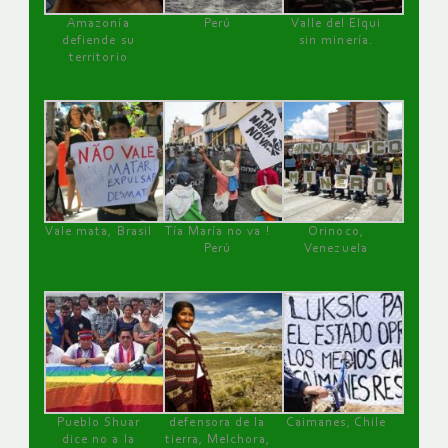
Amazonía
Perú
Valle del Elqui
defiende su
sin minería.
territorio
Vale mata, Brasil
Tía María no va !
Orinoco,
Perú
Venezuela
Pueblo Shuar
defensora de la
Caimanes, Chile
dice no a la
tierra, Melchora,