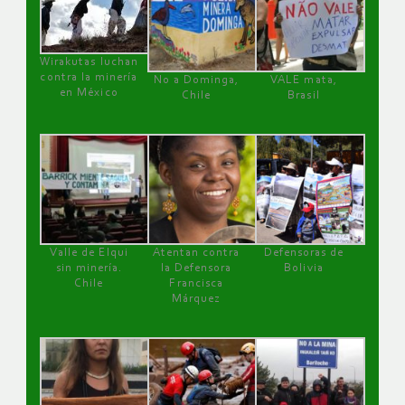
Wirakutas luchan
contra la minería
No a Dominga,
VALE mata,
en México
Chile
Brasil
Valle de Elqui
Atentan contra
Defensoras de
sin minería.
la Defensora
Bolivia
Chile
Francisca
Márquez