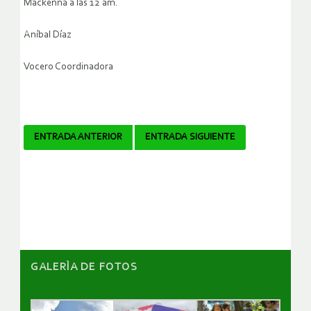
Mackenna a las 12 am.
Aníbal Díaz
Vocero Coordinadora
Navegador
ENTRADA ANTERIOR
ENTRADA SIGUIENTE
de
artículos
GALERÌA DE FOTOS