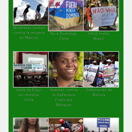
Wirakutas luchan
contra la minería
No a Dominga,
VALE mata,
en México
Chile
Brasil
Valle de Elqui
Atentan contra
Defensoras de
sin minería.
la Defensora
Bolivia
Chile
Francisca
Márquez