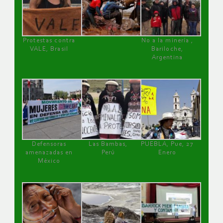
Protestas contra
No a la minería ,
VALE, Brasil
Bariloche,
Argentina
Defensoras
Las Bambas,
PUEBLA, Pue, 27
amenazadas en
Perú
Enero
México