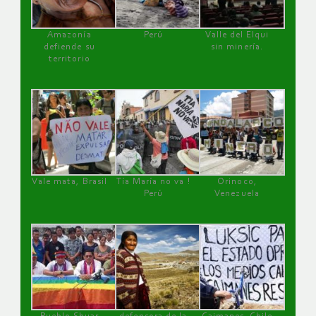
Amazonía
Perú
Valle del Elqui
defiende su
sin minería.
territorio
Vale mata, Brasil
Tía María no va !
Orinoco,
Perú
Venezuela