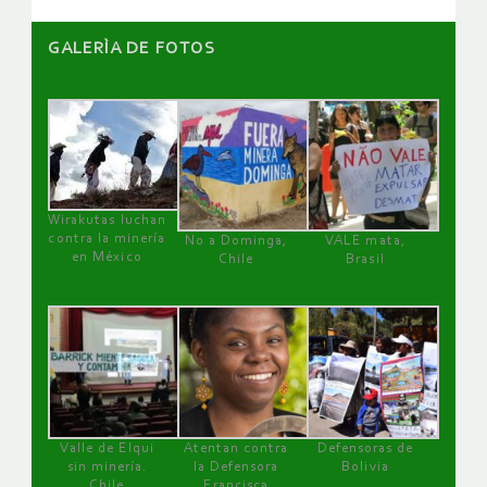
GALERÌA DE FOTOS
Wirakutas luchan
contra la minería
No a Dominga,
VALE mata,
en México
Chile
Brasil
Valle de Elqui
Atentan contra
Defensoras de
sin minería.
la Defensora
Bolivia
Chile
Francisca