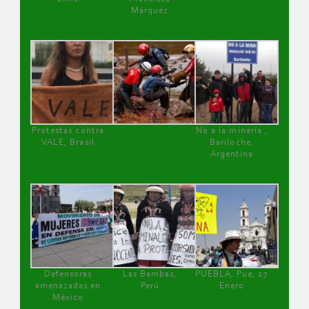
Márquez
Protestas contra
No a la minería ,
VALE, Brasil
Bariloche,
Argentina
Defensoras
Las Bambas,
PUEBLA, Pue, 27
amenazadas en
Perú
Enero
México