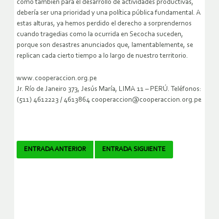
como también para el desarrollo de actividades productivas,
debería ser una prioridad y una política pública fundamental. A
estas alturas, ya hemos perdido el derecho a sorprendernos
cuando tragedias como la ocurrida en Secocha suceden,
porque son desastres anunciados que, lamentablemente, se
replican cada cierto tiempo a lo largo de nuestro territorio.
www.cooperaccion.org.pe
Jr. Río de Janeiro 373, Jesús María, LIMA 11 – PERÚ. Teléfonos:
(511) 4612223 / 4613864 cooperaccion@cooperaccion.org.pe
Navegador
ENTRADA ANTERIOR
ENTRADA SIGUIENTE
de
artículos