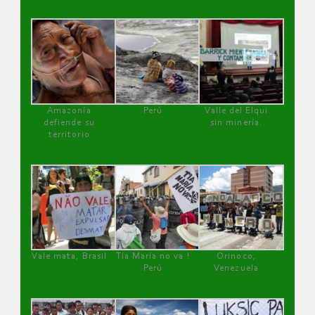
Amazonía
Perú
Valle del Elqui
defiende su
sin minería.
territorio
Vale mata, Brasil
Tía María no va !
Orinoco,
Perú
Venezuela