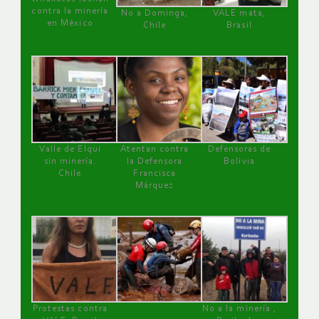
contra la minería
No a Dominga,
VALE mata,
en México
Chile
Brasil
Valle de Elqui
Atentan contra
Defensoras de
sin minería.
la Defensora
Bolivia
Chile
Francisca
Márquez
Protestas contra
No a la minería ,