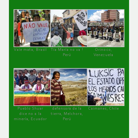
Vale mata, Brasil
Tía María no va !
Orinoco,
Perú
Venezuela
Pueblo Shuar
defensora de la
Caimanes, Chile
dice no a la
tierra, Melchora,
minería, Ecuador
Perú