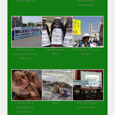
VALE, Brasil
Bariloche,
Argentina
Defensoras
Las Bambas,
PUEBLA, Pue, 27
amenazadas en
Perú
Enero
México
Amazonía
Perú
Valle del Elqui
defiende su
sin minería.
territorio