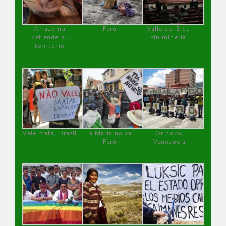
Amazonía
Perú
Valle del Elqui
defiende su
sin minería.
territorio
Vale mata, Brasil
Tía María no va !
Orinoco,
Perú
Venezuela