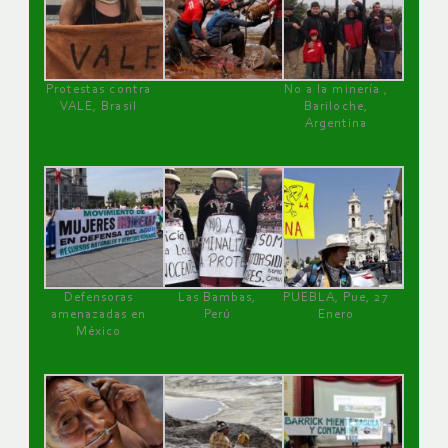
Protestas contra
No a la minería ,
VALE, Brasil
Bariloche,
Argentina
Defensoras
Las Bambas,
PUEBLA, Pue, 27
amenazadas en
Perú
Enero
México