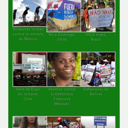
Wirakutas luchan
contra la minería
No a Dominga,
VALE mata,
en México
Chile
Brasil
Valle de Elqui
Atentan contra
Defensoras de
sin minería.
la Defensora
Bolivia
Chile
Francisca
Márquez