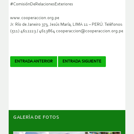
#ComisiónDeRelacionesExteriores
www.cooperaccion.org.pe
Jr. Río de Janeiro 373, Jesús María, LIMA 11 – PERÚ. Teléfonos:
(511) 4612223 / 4613864 cooperaccion@cooperaccion.org.pe
Navegador
ENTRADA ANTERIOR
ENTRADA SIGUIENTE
de
artículos
GALERÌA DE FOTOS