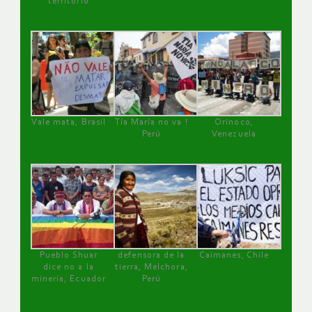
territorio
Vale mata, Brasil
Tía María no va !
Orinoco,
Perú
Venezuela
Pueblo Shuar
defensora de la
Caimanes, Chile
dice no a la
tierra, Melchora,
minería, Ecuador
Perú