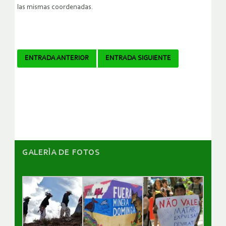
las mismas coordenadas.
Navegador
ENTRADA ANTERIOR
ENTRADA SIGUIENTE
de
artículos
GALERÌA DE FOTOS