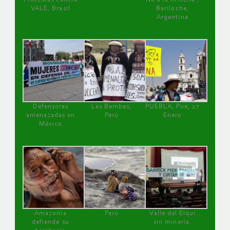
VALE, Brasil
Bariloche,
Argentina
Defensoras
Las Bambas,
PUEBLA, Pue, 27
amenazadas en
Perú
Enero
México
Amazonía
Perú
Valle del Elqui
defiende su
sin minería.