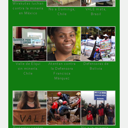
Wirakutas luchan
contra la minería
No a Dominga,
VALE mata,
en México
Chile
Brasil
Valle de Elqui
Atentan contra
Defensoras de
sin minería.
la Defensora
Bolivia
Chile
Francisca
Márquez
Protestas contra
No a la minería ,