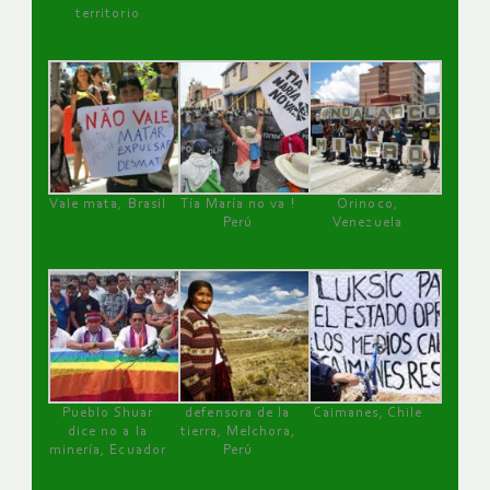
territorio
Vale mata, Brasil
Tía María no va !
Orinoco,
Perú
Venezuela
Pueblo Shuar
defensora de la
Caimanes, Chile
dice no a la
tierra, Melchora,
minería, Ecuador
Perú