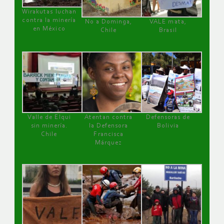
Wirakutas luchan
contra la minería
No a Dominga,
VALE mata,
en México
Chile
Brasil
Valle de Elqui
Atentan contra
Defensoras de
sin minería.
la Defensora
Bolivia
Chile
Francisca
Márquez