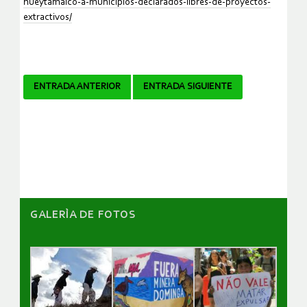
hueytamalco-a-municipios-declarados-libres-de-proyectos-
extractivos/
Navegador
ENTRADA ANTERIOR
ENTRADA SIGUIENTE
de
artículos
GALERÌA DE FOTOS