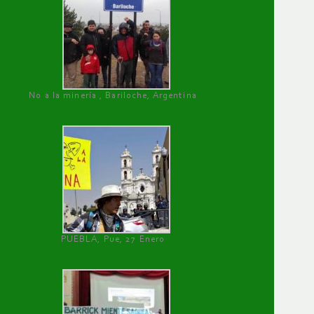
No a la minería , Bariloche, Argentina
PUEBLA, Pue, 27 Enero