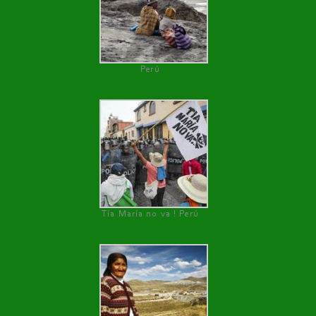
Perú
Tía María no va ! Perú