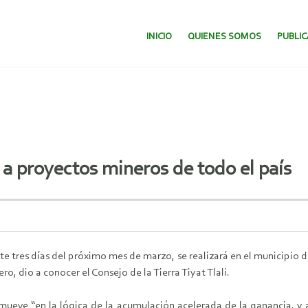
SALTAR AL CONTENIDO.
INICIO
QUIENES SOMOS
PUBLI
 a proyectos mineros de todo el país
nte tres días del próximo mes de marzo, se realizará en el municipio 
, dio a conocer el Consejo de la Tierra Tiyat Tlali.
ve “en la lógica de la acumulación acelerada de la ganancia, y ar