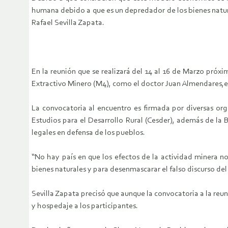
humana debido a que es un depredador de los bienes natural
Rafael Sevilla Zapata.
En la reunión que se realizará del 14 al 16 de Marzo pró
Extractivo Minero (M4), como el doctor Juan Almendares,ex 
La convocatoria al encuentro es firmada por diversas org
Estudios para el Desarrollo Rural (Cesder), además de la
legales en defensa de los pueblos.
“No hay país en que los efectos de la actividad minera no
bienes naturales y para desenmascarar el falso discurso del
Sevilla Zapata precisó que aunque la convocatoria a la reu
y hospedaje a los participantes.