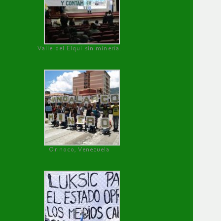
Valle del Elqui sin minería.
Orinoco, Venezuela