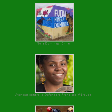
No a Dominga, Chile
Atentan contra la Defensora Francisca Márquez