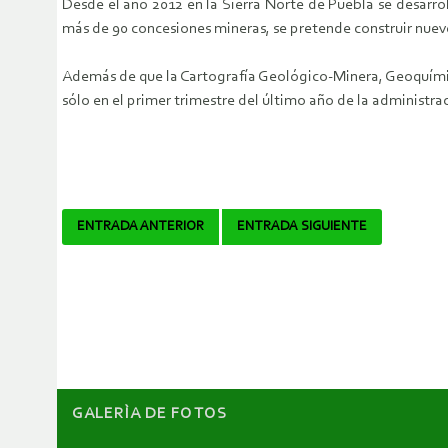
Desde el año 2012 en la Sierra Norte de Puebla se desarr
más de 90 concesiones mineras, se pretende construir nueve
Además de que la Cartografía Geológico-Minera, Geoquímica 
sólo en el primer trimestre del último año de la administra
Navegador
ENTRADA ANTERIOR
ENTRADA SIGUIENTE
de
artículos
GALERÌA DE FOTOS