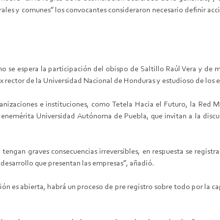
es y comunes” los convocantes consideraron necesario definir accione
ximo se espera la participación del obispo de Saltillo Raúl Vera y
rector de la Universidad Nacional de Honduras y estudioso de los efe
anizaciones e instituciones, como Tetela Hacia el Futuro, la Red 
 Benemérita Universidad Autónoma de Puebla, que invitan a la discus
 tengan graves consecuencias irreversibles, en respuesta se registr
 desarrollo que presentan las empresas”, añadió.
nión es abierta, habrá un proceso de pre registro sobre todo por la 