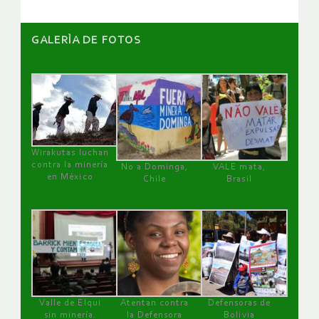
GALERÌA DE FOTOS
Wirakutas luchan
contra la minería
No a Dominga,
VALE mata,
en México
Chile
Brasil
Valle de Elqui
Atentan contra
Defensoras de
sin minería.
la Defensora
Bolivia