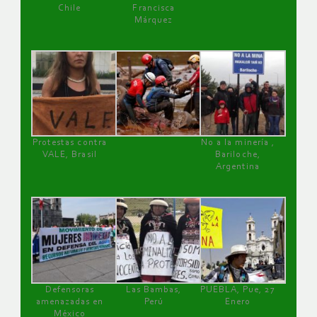
Chile
Francisca
Márquez
Protestas contra
No a la minería ,
VALE, Brasil
Bariloche,
Argentina
Defensoras
Las Bambas,
PUEBLA, Pue, 27
amenazadas en
Perú
Enero
México