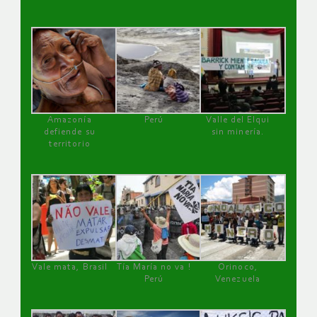
Amazonía
Perú
Valle del Elqui
defiende su
sin minería.
territorio
Vale mata, Brasil
Tía María no va !
Orinoco,
Perú
Venezuela