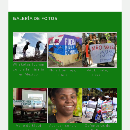
GALERÌA DE FOTOS
Wirakutas luchan
contra la minería
No a Dominga,
VALE mata,
en México
Chile
Brasil
Valle de Elqui
Atentan contra
Defensoras de