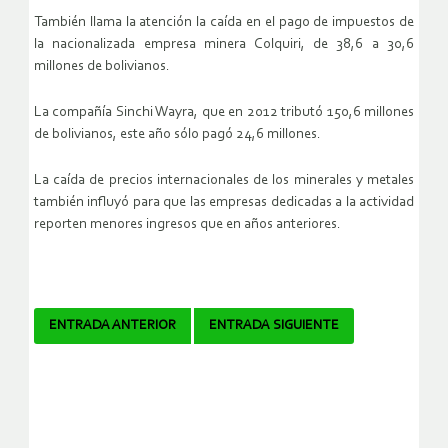
También llama la atención la caída en el pago de impuestos de
la nacionalizada empresa minera Colquiri, de 38,6 a 30,6
millones de bolivianos.
La compañía Sinchi Wayra, que en 2012 tributó 150,6 millones
de bolivianos, este año sólo pagó 24,6 millones.
La caída de precios internacionales de los minerales y metales
también influyó para que las empresas dedicadas a la actividad
reporten menores ingresos que en años anteriores.
Navegador
ENTRADA ANTERIOR
ENTRADA SIGUIENTE
de
artículos