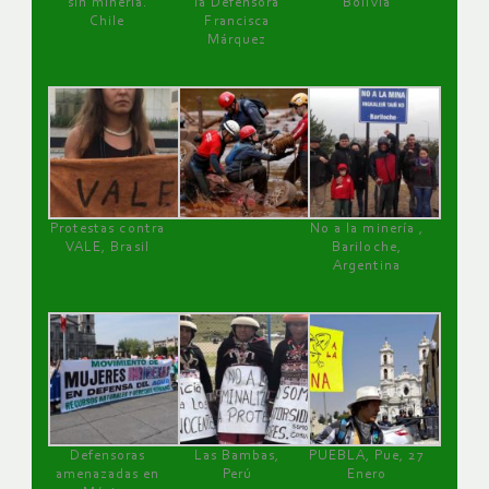
sin minería.
la Defensora
Bolivia
Chile
Francisca
Márquez
Protestas contra
No a la minería ,
VALE, Brasil
Bariloche,
Argentina
Defensoras
Las Bambas,
PUEBLA, Pue, 27
amenazadas en
Perú
Enero