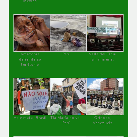
México
Amazonía
Perú
Valle del Elqui
defiende su
sin minería.
territorio
Vale mata, Brasil
Tía María no va !
Orinoco,
Perú
Venezuela