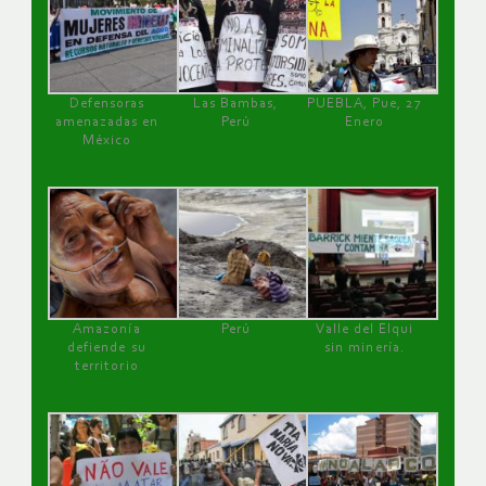
Defensoras
Las Bambas,
PUEBLA, Pue, 27
amenazadas en
Perú
Enero
México
Amazonía
Perú
Valle del Elqui
defiende su
sin minería.
territorio