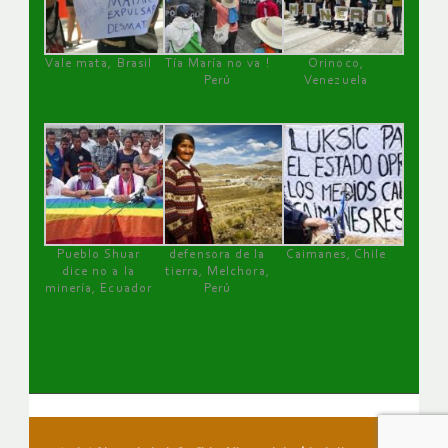
Vale mata, Brasil
Tía María no va !
Orinoco,
Perú
Venezuela
Pueblo Shuar
defensora de la
Caimanes, Chile
dice no a la
tierra, Melchora,
minería, Ecuador
Perú