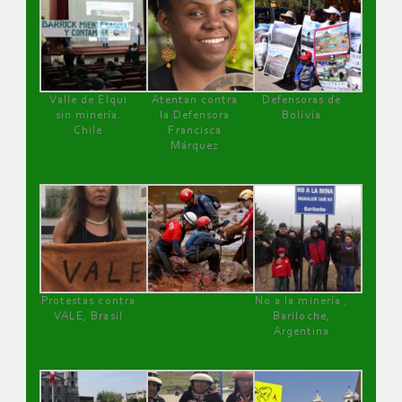
Valle de Elqui
Atentan contra
Defensoras de
sin minería.
la Defensora
Bolivia
Chile
Francisca
Márquez
Protestas contra
No a la minería ,
VALE, Brasil
Bariloche,
Argentina