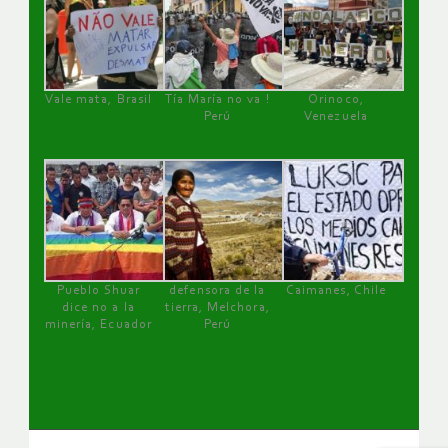
Vale mata, Brasil
Tía María no va !
Orinoco,
Perú
Venezuela
Pueblo Shuar
defensora de la
Caimanes, Chile
dice no a la
tierra, Melchora,
minería, Ecuador
Perú