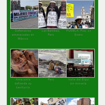
Defensoras
Las Bambas,
PUEBLA, Pue, 27
amenazadas en
Perú
Enero
México
Amazonía
Perú
Valle del Elqui
defiende su
sin minería.
territorio