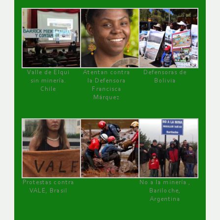
Valle de Elqui
Atentan contra
Defensoras de
sin minería.
la Defensora
Bolivia
Chile
Francisca
Márquez
Protestas contra
No a la minería ,
VALE, Brasil
Bariloche,
Argentina