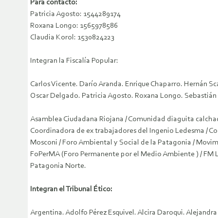
Para contacto:
Patricia Agosto: 1544289174
Roxana Longo: 1565978586
Claudia Korol: 1530824223
Integran la Fiscalía Popular:
Carlos Vicente. Darío Aranda. Enrique Chaparro. Hernán S
Oscar Delgado. Patricia Agosto. Roxana Longo. Sebastián 
Asamblea Ciudadana Riojana / Comunidad diaguita calchaqu
Coordinadora de ex trabajadores del Ingenio Ledesma / Co
Mosconi / Foro Ambiental y Social de la Patagonia / Movi
FoPerMA (Foro Permanente por el Medio Ambiente ) / FM La 
Patagonia Norte.
Integran el Tribunal Ético:
Argentina. Adolfo Pérez Esquivel. Alcira Daroqui. Alejandr