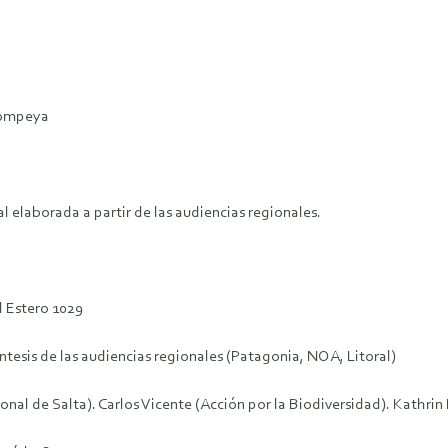
 Pompeya
al elaborada a partir de las audiencias regionales.
l Estero 1029
íntesis de las audiencias regionales (Patagonia, NOA, Litoral)
onal de Salta). Carlos Vicente (Acción por la Biodiversidad). Kath