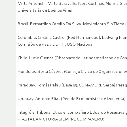
Mirta Antonelli. Mirta Baravalle. Nora Cortiñas. Norma Gi
Universitaria de Buenos Aires
Brasil. Bernardino Camilo Da Silva. Movimiento Sin Tierr
Colombia. Cristina Castro. (Red Hermandad). Ludwing Fra
Comisión de Paz y DDHH. USO Nacional
Chile. Lucio Cuenca (Observatorio Latinoamericano de Con
Honduras. Berta Cáceres (Consejo Cívico de Organizacione
Paraguay. Tomás Palau (Base Is). CONAMURI. Serpaj Para
Uruguay. Antonio Elías (Red de Economistas de Izquierda)
Integró el Tribunal Ético el compañero Eduardo Rosenzvaig
¡HASTA LA VICTORIA SIEMPRE COMPAÑERO!