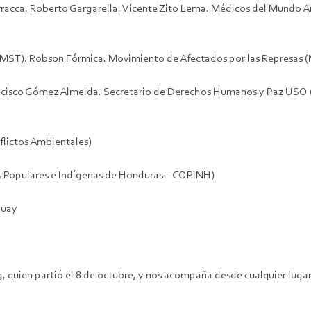
arracca. Roberto Gargarella. Vicente Zito Lema. Médicos del Mundo A
a (MST). Robson Fórmica. Movimiento de Afectados por las Represas
ncisco Gómez Almeida. Secretario de Derechos Humanos y Paz USO (
flictos Ambientales)
s Populares e Indígenas de Honduras – COPINH)
guay
, quien partió el 8 de octubre, y nos acompaña desde cualquier luga