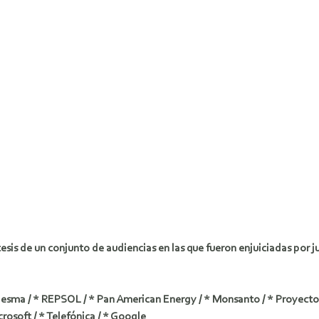
síntesis de un conjunto de audiencias en las que fueron enjuiciadas po
edesma / * REPSOL / * Pan American Energy / * Monsanto / * Proyecto
icrosoft / * Telefónica / * Google