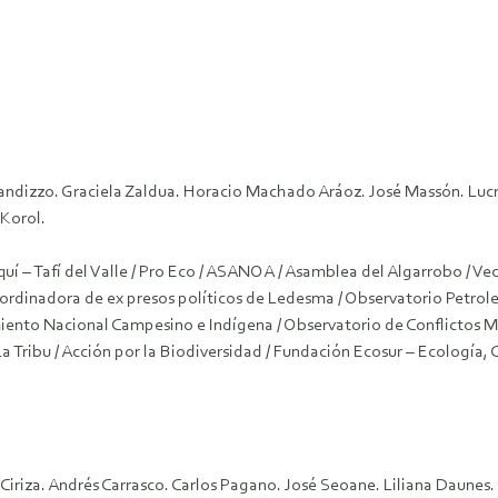
candizzo. Graciela Zaldua. Horacio Machado Aráoz. José Massón. Luc
Korol.
í – Tafí del Valle / Pro Eco / ASANOA / Asamblea del Algarrobo / 
ordinadora de ex presos políticos de Ledesma / Observatorio Petrol
miento Nacional Campesino e Indígena / Observatorio de Conflictos M
Tribu / Acción por la Biodiversidad / Fundación Ecosur – Ecología, 
a Ciriza. Andrés Carrasco. Carlos Pagano. José Seoane. Liliana Daunes