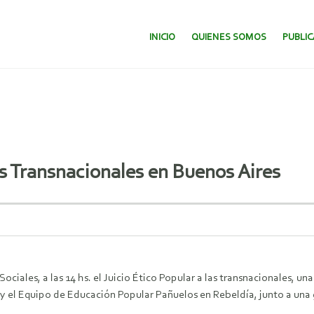
SALTAR AL CONTENIDO.
INICIO
QUIENES SOMOS
PUBLI
las Transnacionales en Buenos Aires
 Sociales, a las 14 hs. el Juicio Ético Popular a las transnacionales, u
el Equipo de Educación Popular Pañuelos en Rebeldía, junto a una g