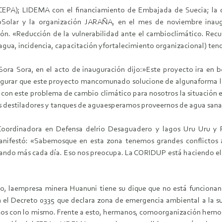
EPA); LIDEMA con el financiamiento de Embajada de Suecia; la co
joSolar y la organización JARAÑA, en el mes de noviembre inau
n. «Reducción de la vulnerabilidad ante el cambioclimático. Recu
gua, incidencia, capacitación yfortalecimiento organizacional) ten
 Sora Sora, en el acto de inauguración dijo:»Este proyecto ira en
urar que este proyecto mancomunado solucione de algunaforma lo
con este problema de cambio climático para nosotros la situación e
tos destiladores y tanques de aguaesperamos proveernos de agua san
la Coordinadora en Defensa delrio Desaguadero y lagos Uru Uru 
nifestó: «Sabemosque en esta zona tenemos grandes conflictos 
ndo más cada día. Eso nos preocupa. La CORIDUP está haciendo el 
plo, laempresa minera Huanuni tiene su dique que no está funciona
 el Decreto 0335 que declara zona de emergencia ambiental a la
mos con lo mismo. Frente a esto, hermanos, comoorganización hemo