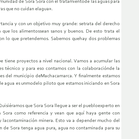
munidad de Sora Sora con el tratamientode las aguas para
ras que no cuidan elagua».
rtancia y con un objetivo muy grande: setrata del derecho
 que los alimentossean sanos y buenos. De esto trata el
r con lo que pretendemos. Sabemos quehay dos problemas
 tiene proyectos a nivel nacional. Vamos a acumular las
 es técnico y para eso contamos con la colaboraciónde la
ades del municipio deMachacamarca. Y finalmente estamos
 de agua es unmodelo piloto que estamos iniciando en Sora
Quisiéramos que Sora Sora llegue a ser el puebloexperto en
a Sora como referencia y vean que aquí haya gente con
 y lacontaminación minera. Esto va a depender mucho del
ión de Sora tenga agua pura, agua no contaminada para su