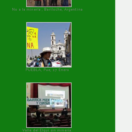
No a la minería , Bariloche, Argentina
PUEBLA, Pue, 27 Enero
Valle del Elqui sin minería.