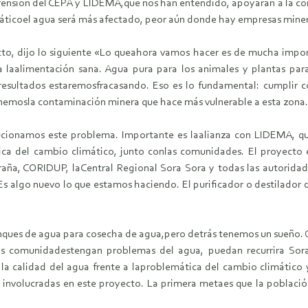
ensión del CEPA y LIDEMA,que nos han entendido, apoyarán a la co
máticoel agua será más afectado, peor aún donde hay empresas mine
ecto, dijo lo siguiente «Lo queahora vamos hacer es de mucha impo
laalimentación sana. Agua pura para los animales y plantas para
 resultados estaremosfracasando. Eso es lo fundamental: cumpli
enemosla contaminación minera que hace más vulnerable a esta zona.
cionamos este problema. Importante es laalianza con LIDEMA, que
ica del cambio climático, junto conlas comunidades. El proyecto
raña, CORIDUP, laCentral Regional Sora Sora y todas las autorid
 Es algo nuevo lo que estamos haciendo. El purificador o destilador
tanques de agua para cosecha de agua,pero detrás tenemos un sueño. 
s comunidadestengan problemas del agua, puedan recurrira Sor
a calidad del agua frente a laproblemática del cambio climático
 involucradas en este proyecto. La primera metaes que la poblac