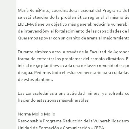
María RenéPinto, coordinadora nacional del Programa de R
se está atendiendo la problemática regional al mismo ti
LIDEMA tiene un objetivo más general:reducir la vulnerabi
de intervencióny el fortalecimiento de las capacidades de 
Queremos apoyar con un granito de arena al mejoramiento d
Durante elmismo acto, a través de la Facultad de Agrono
forma de enfrentar los problemas del cambio climático. E
inicial de 50 plantines a cada una de las11 comunidades qu
deagua. Pedimos todo el esfuerzo necesario para cuidarla
de estos plantines.
Las zonasaledañas a una actividad minera, ya sufrenla c
haciendo estas zonas másvulnerables.
Norma Mollo Mollo
Responsable Programa Reducción de la Vulnerabilidadant
Unidad de Formación y Comunicación – CEPA