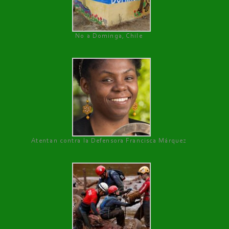
No a Dominga, Chile
Atentan contra la Defensora Francisca Márquez