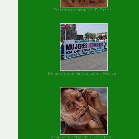
Protestas contra VALE, Brasil
Defensoras amenazadas en México
Amazonía defiende su territorio