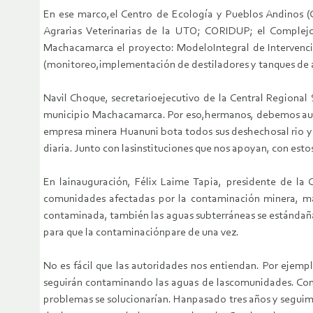
En ese marco,el Centro de Ecología y Pueblos Andinos (C
Agrarias Veterinarias de la UTO; CORIDUP; el Comple
Machacamarca el proyecto: ModeloIntegral de Intervenció
(monitoreo,implementación de destiladores y tanques de a
Navil Choque, secretarioejecutivo de la Central Regional
municipio Machacamarca. Por eso,hermanos, debemos aug
empresa minera Huanuni bota todos sus deshechosal rio y 
diaria. Junto con lasinstituciones que nos apoyan, con es
En lainauguración, Félix Laime Tapia, presidente de 
comunidades afectadas por la contaminación minera, ma
contaminada, también las aguas subterráneas se estándaña
para que la contaminaciónpare de una vez.
No es fácil que las autoridades nos entiendan. Por ejem
seguirán contaminando las aguas de lascomunidades. Con
problemas se solucionarían. Hanpasado tres años y segui