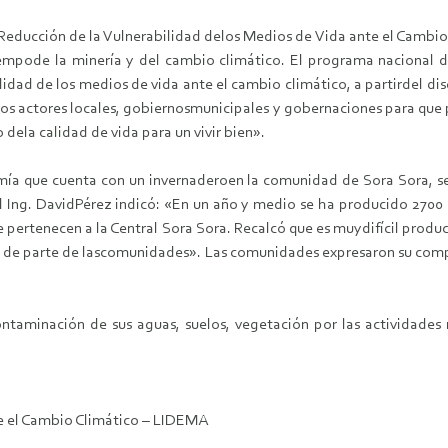
educción de la Vulnerabilidad delos Medios de Vida ante el Cambio C
empode la minería y del cambio climático. El programa nacional d
lidad de los medios de vida ante el cambio climático, a partirdel d
los actores locales, gobiernosmunicipales y gobernaciones para que 
ela calidad de vida para un vivir bien».
mía que cuenta con un invernaderoen la comunidad de Sora Sora, s
l Ing. DavidPérez indicó: «En un año y medio se ha producido 2700
e pertenecen a la Central Sora Sora. Recalcó que es muydifícil produ
s de parte de lascomunidades». Las comunidades expresaron su com
ontaminación de sus aguas, suelos, vegetación por las actividades
e el Cambio Climático – LIDEMA