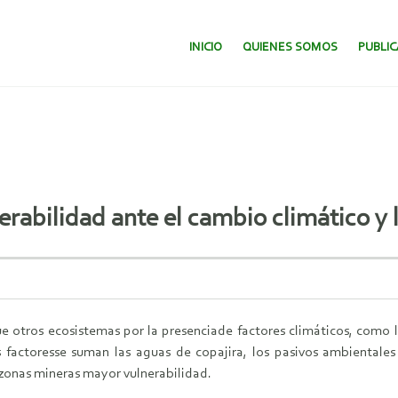
SALTAR AL CONTENIDO.
INICIO
QUIENES SOMOS
PUBLI
nerabilidad ante el cambio climático y
 otros ecosistemas por la presenciade factores climáticos, como la 
 factoresse suman las aguas de copajira, los pasivos ambientales
 zonas mineras mayor vulnerabilidad.