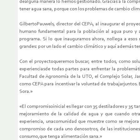
dealguna manera lo hemos gestionado. Gracias a la compr
tener agua sana, porque con los problemas de cambio cli
GilbertoPauwels, director del CEPA, al inaugurar el proy
humano fundamental para la población al agua puro y a 
programa. Si lo que inauguramos ahora, nollega a esos
grandes: por un lado el cambio climático y aquí además t
Con el proyectoqueremos buscar, entre todos, como solu
experienciasde todas partes para enfrentar la problemát
Facultad de Agronomía de la UTO, el Complejo Solar, Ja
como CEPA para incentivar la voluntad de trabajarjuntos.
Sora.»
«El compromisoinicial es llegar con 35 destiladores y 35 
mejoramiento de la calidad de agua y que cuando otra
experiencia, unacomunidad que muestre como se mejora l
compromiso de cada uno denosotros, de las instituciones
consumo,que tenga alimentación sana.»