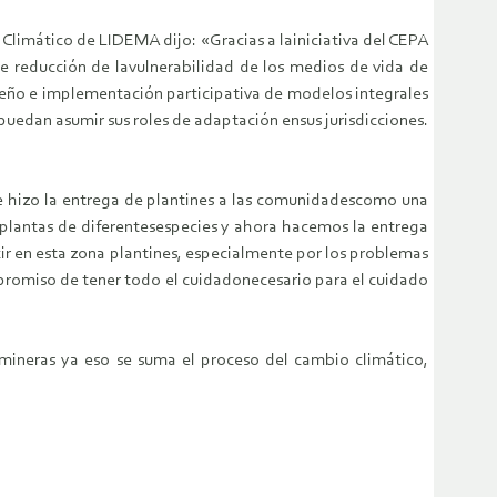
limático de LIDEMA dijo: «Gracias a lainiciativa del CEPA
e reducción de lavulnerabilidad de los medios de vida de
iseño e implementación participativa de modelos integrales
puedan asumir sus roles de adaptación ensus jurisdicciones.
e hizo la entrega de plantines a las comunidadescomo una
 plantas de diferentesespecies y ahora hacemos la entrega
cir en esta zona plantines, especialmente por los problemas
promiso de tener todo el cuidadonecesario para el cuidado
 mineras ya eso se suma el proceso del cambio climático,