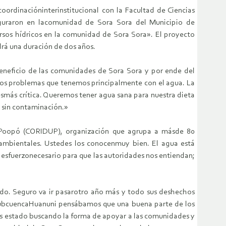
ordinacióninterinstitucional con la Facultad de Ciencias
guraron en lacomunidad de Sora Sora del Municipio de
rsos hídricos en la comunidad de Sora Sora». El proyecto
drá una duración de dos años.
 beneficio de las comunidades de Sora Sora y por ende del
s problemas que tenemos principalmente con el agua. La
smás crítica. Queremos tener agua sana para nuestra dieta
a sin contaminación.»
y Poopó (CORIDUP), organización que agrupa a másde 80
ambientales. Ustedes los conocenmuy bien. El agua está
esfuerzonecesario para que las autoridades nos entiendan;
ndo. Seguro va ir pasarotro año más y todo sus deshechos
 subcuencaHuanuni pensábamos que una buena parte de los
s estado buscando la forma de apoyar a las comunidades y