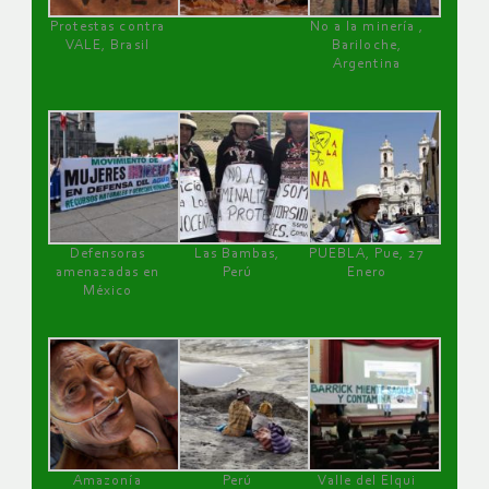
Protestas contra
No a la minería ,
VALE, Brasil
Bariloche,
Argentina
Defensoras
Las Bambas,
PUEBLA, Pue, 27
amenazadas en
Perú
Enero
México
Amazonía
Perú
Valle del Elqui