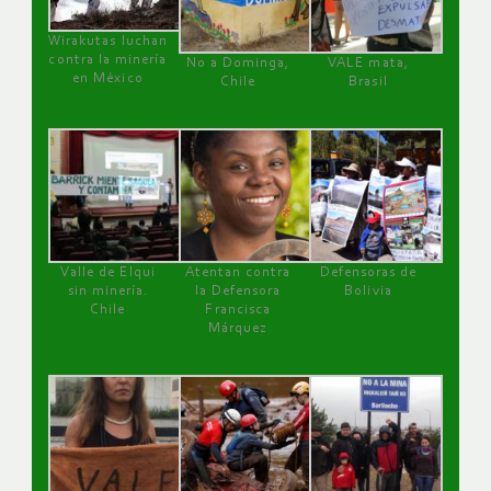
Wirakutas luchan
contra la minería
No a Dominga,
VALE mata,
en México
Chile
Brasil
Valle de Elqui
Atentan contra
Defensoras de
sin minería.
la Defensora
Bolivia
Chile
Francisca
Márquez