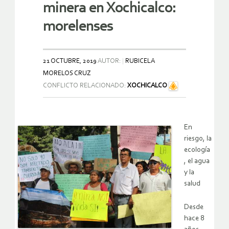
minera en Xochicalco:
morelenses
21 OCTUBRE, 2019
AUTOR:
RUBICELA
MORELOS CRUZ
CONFLICTO RELACIONADO:
XOCHICALCO
En
riesgo, la
ecología
, el agua
y la
salud
Desde
hace 8