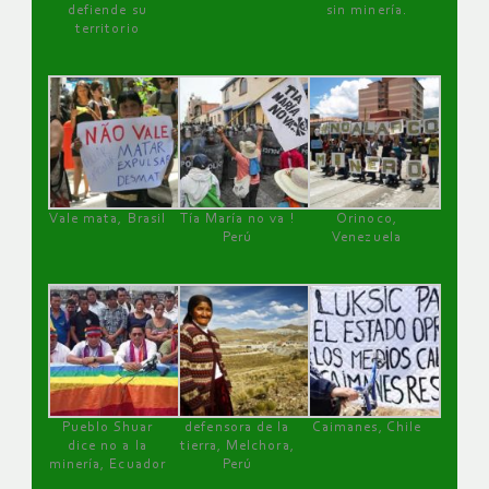
defiende su
sin minería.
territorio
Vale mata, Brasil
Tía María no va !
Orinoco,
Perú
Venezuela
Pueblo Shuar
defensora de la
Caimanes, Chile
dice no a la
tierra, Melchora,
minería, Ecuador
Perú