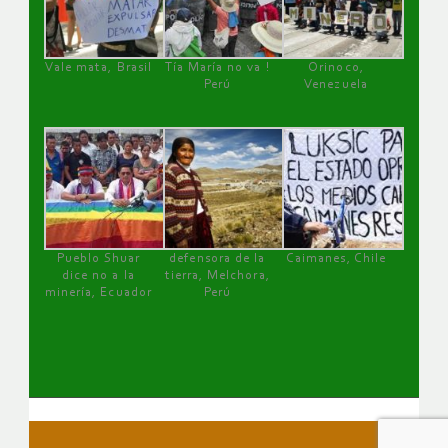
Vale mata, Brasil
Tía María no va !
Orinoco,
Perú
Venezuela
Pueblo Shuar
defensora de la
Caimanes, Chile
dice no a la
tierra, Melchora,
minería, Ecuador
Perú