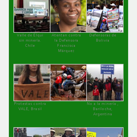
Valle de Elqui
Atentan contra
Defensoras de
sin minería.
la Defensora
Bolivia
Chile
Francisca
Márquez
Protestas contra
No a la minería ,
VALE, Brasil
Bariloche,
Argentina