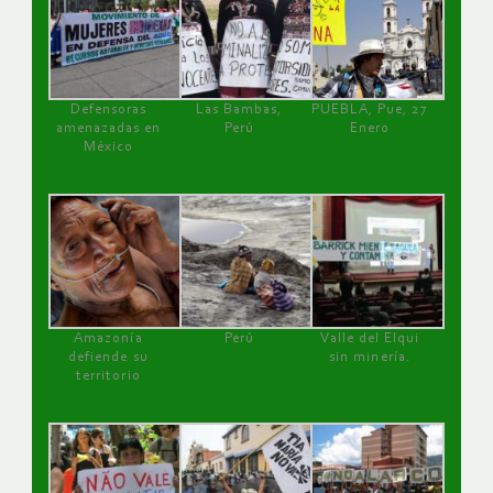
Defensoras
Las Bambas,
PUEBLA, Pue, 27
amenazadas en
Perú
Enero
México
Amazonía
Perú
Valle del Elqui
defiende su
sin minería.
territorio