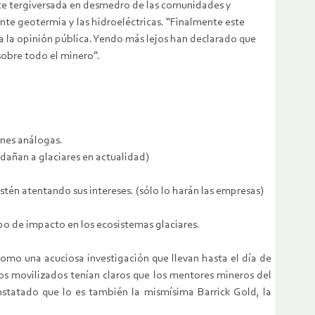
ente tergiversada en desmedro de las comunidades y
iente geotermia y las hidroeléctricas. “Finalmente este
y a la opinión pública. Yendo más lejos han declarado que
sobre todo el minero”.
ones análogas.
dañan a glaciares en actualidad)
tén atentando sus intereses. (sólo lo harán las empresas)
tipo de impacto en los ecosistemas glaciares.
 como una acuciosa investigación que llevan hasta el día de
os movilizados tenían claros que los mentores mineros del
tatado que lo es también la mismísima Barrick Gold, la