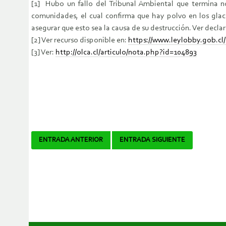
[1] Hubo un fallo del Tribunal Ambiental que termina n
comunidades, el cual confirma que hay polvo en los glaci
asegurar que esto sea la causa de su destrucción. Ver decla
[2] Ver recurso disponible en:
https://www.leylobby.gob.cl
[3] Ver:
http://olca.cl/articulo/nota.php?id=104893
Navegador
ENTRADA ANTERIOR
ENTRADA SIGUIENTE
de
artículos