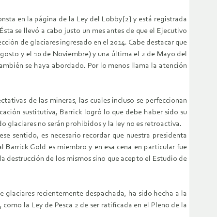
nsta en la página de la Ley del Lobby[2] y está registrada
Ésta se llevó a cabo justo un mes antes de que el Ejecutivo
cción de glaciares ingresado en el 2014. Cabe destacar que
e Agosto y el 10 de Noviembre) y una última el 2 de Mayo del
 también se haya abordado. Por lo menos llama la atención
tativas de las mineras, las cuales incluso se perfeccionan
cación sustitutiva, Barrick logró lo que debe haber sido su
 glaciares no serán prohibidos y la ley no es retroactiva.
ese sentido, es necesario recordar que nuestra presidenta
l Barrick Gold es miembro y en esa cena en particular fue
 la destrucción de los mismos sino que acepto el Estudio de
 de glaciares recientemente despachada, ha sido hecha a la
omo la Ley de Pesca 2 de ser ratificada en el Pleno de la