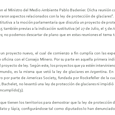
on el Ministro del Medio Ambiente Pablo Badenier. Dicha reunión co
aron aspectos relacionados con la ley de protección de glaciares”. 
titutiva a la moción parlamentaria que discutía un proyecto de prote
5 también previas a la indicación sustitutiva (el 27 de Julio, el 5 d
res; no podemos descartar de plano que en estas reuniones el tema
 un proyecto nuevo, el cual de comienzo a fin cumplía con las expec
 oficina con el Consejo Minero. Por su parte en aquella primera indi
royecto de ley. Según este, los proyectos que ya estén interviniendo
undo, es la misma que vetó la ley de glaciares en Argentina. En 
ro por parte de Americas Society, fundada por Rockefeller de la cua
, Bachelet, no levantó una ley de protección de glaciares ni impidió
incumplido[3].
 que tienen los territorios para demostrar que la ley de protección
ato y lápiz, configurándose tal como diputados lo han denunciado, c