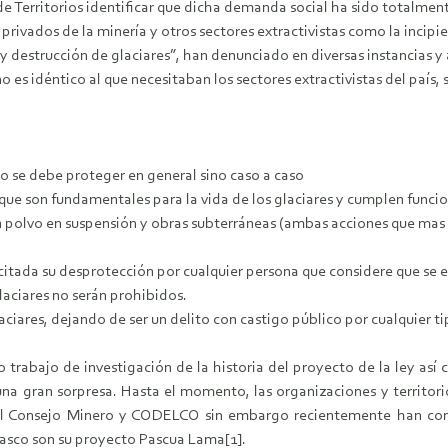
 de Territorios identificar que dicha demanda social ha sido totalm
s privados de la minería y otros sectores extractivistas como la incip
n y destrucción de glaciares”, han denunciado en diversas instancias 
es idéntico al que necesitaban los sectores extractivistas del país, 
no se debe proteger en general sino caso a caso
t que son fundamentales para la vida de los glaciares y cumplen funci
n polvo en suspensión y obras subterráneas (ambas acciones que mas 
tada su desprotección por cualquier persona que considere que se es
aciares no serán prohibidos.
laciares, dejando de ser un delito con castigo público por cualquier 
io trabajo de investigación de la historia del proyecto de la ley así
a gran sorpresa. Hasta el momento, las organizaciones y territori
el Consejo Minero y CODELCO sin embargo recientemente han cons
Huasco son su proyecto Pascua Lama[1].