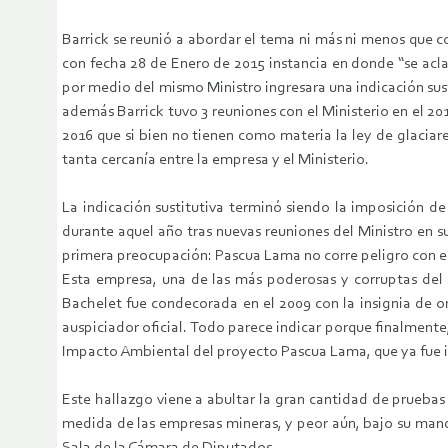
Barrick se reunió a abordar el tema ni más ni menos que c
con fecha 28 de Enero de 2015 instancia en donde “se aclar
por medio del mismo Ministro ingresara una indicación sus
además Barrick tuvo 3 reuniones con el Ministerio en el 201
2016 que si bien no tienen como materia la ley de glacia
tanta cercanía entre la empresa y el Ministerio.
La indicación sustitutiva terminó siendo la imposición de
durante aquel año tras nuevas reuniones del Ministro en su
primera preocupación: Pascua Lama no corre peligro con el p
Esta empresa, una de las más poderosas y corruptas del m
Bachelet fue condecorada en el 2009 con la insignia de o
auspiciador oficial. Todo parece indicar porque finalmente
Impacto Ambiental del proyecto Pascua Lama, que ya fue 
Este hallazgo viene a abultar la gran cantidad de pruebas
medida de las empresas mineras, y peor aún, bajo su mand