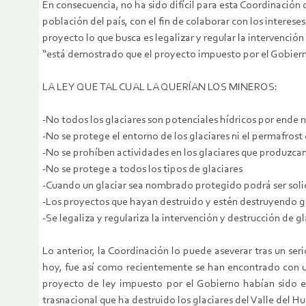
En consecuencia, no ha sido difícil para esta Coordinación
población del país, con el fin de colaborar con los interese
proyecto lo que busca es legalizar y regular la intervenció
“está demostrado que el proyecto impuesto por el Gobierno 
LA LEY QUE TAL CUAL LA QUERÍAN LOS MINEROS:
-No todos los glaciares son potenciales hídricos por ende 
-No se protege el entorno de los glaciares ni el permafros
-No se prohíben actividades en los glaciares que produzca
-No se protege a todos los tipos de glaciares
-Cuando un glaciar sea nombrado protegido podrá ser solici
-Los proyectos que hayan destruido y estén destruyendo gl
-Se legaliza y regulariza la intervención y destrucción de g
Lo anterior, la Coordinación lo puede aseverar tras un ser
hoy, fue así como recientemente se han encontrado con un
proyecto de ley impuesto por el Gobierno habían sido 
trasnacional que ha destruido los glaciares del Valle del 