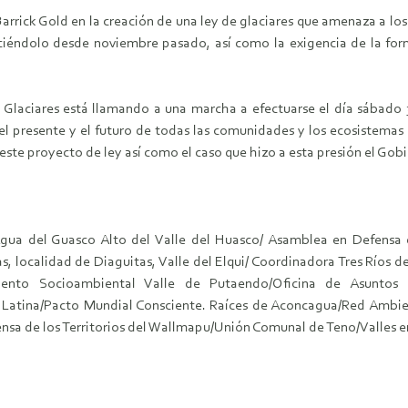
rrick Gold en la creación de una ley de glaciares que amenaza a los 
ciéndolo desde noviembre pasado, así como la exigencia de la for
s Glaciares está llamando a una marcha a efectuarse el día sábado 3
 el presente y el futuro de todas las comunidades y los ecosistemas
 este proyecto de ley así como el caso que hizo a esta presión el Go
ua del Guasco Alto del Valle del Huasco/ Asamblea en Defensa d
s, localidad de Diaguitas, Valle del Elqui/ Coordinadora Tres Ríos
ento Socioambiental Valle de Putaendo/Oficina de Asuntos R
a Latina/Pacto Mundial Consciente. Raíces de Aconcagua/Red Ambi
sa de los Territorios del Wallmapu/Unión Comunal de Teno/Valles e