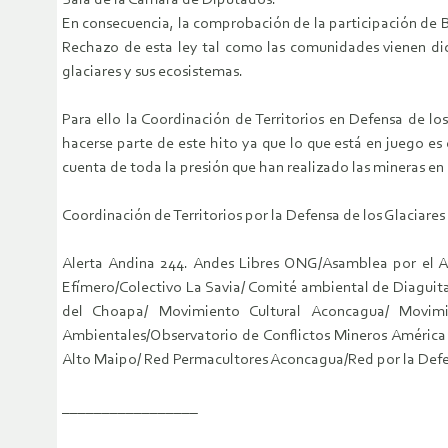
Sala de la Cámara de Diputados.
En consecuencia, la comprobación de la participación de Ba
Rechazo de esta ley tal como las comunidades vienen di
glaciares y sus ecosistemas.
Para ello la Coordinación de Territorios en Defensa de lo
hacerse parte de este hito ya que lo que está en juego es
cuenta de toda la presión que han realizado las mineras en
Coordinación de Territorios por la Defensa de los Glaciares
Alerta Andina 244. Andes Libres ONG/Asamblea por el Ag
Efímero/Colectivo La Savia/ Comité ambiental de Diaguita
del Choapa/ Movimiento Cultural Aconcagua/ Movimi
Ambientales/Observatorio de Conflictos Mineros Améric
Alto Maipo/ Red Permacultores Aconcagua/Red por la Defen
_________________