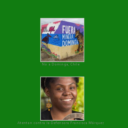
No a Dominga, Chile
Atentan contra la Defensora Francisca Márquez