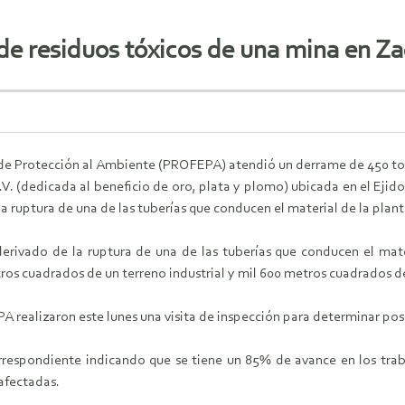
de residuos tóxicos de una mina en Z
de Protección al Ambiente (PROFEPA) atendió un derrame de 450 tone
V. (dedicada al beneficio de oro, plata y plomo) ubicada en el Ejido
la ruptura de una de las tuberías que conducen el material de la plant
derivado de la ruptura de una de las tuberías que conducen el mate
os cuadrados de un terreno industrial y mil 600 metros cuadrados d
A realizaron este lunes una visita de inspección para determinar posi
espondiente indicando que se tiene un 85% de avance en los trabaj
 afectadas.