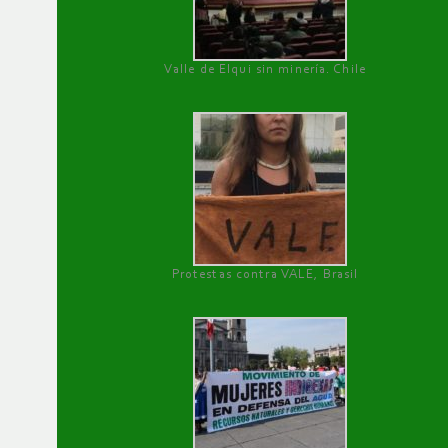
Valle de Elqui sin minería. Chile
Protestas contra VALE, Brasil