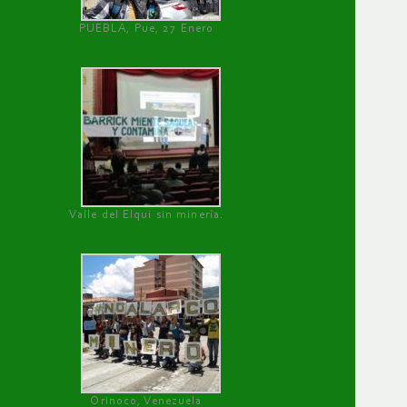
PUEBLA, Pue, 27 Enero
Valle del Elqui sin minería.
Orinoco, Venezuela