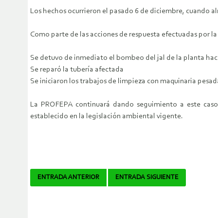
Los hechos ocurrieron el pasado 6 de diciembre, cuando alr
Como parte de las acciones de respuesta efectuadas por la
Se detuvo de inmediato el bombeo del jal de la planta haci
Se reparó la tubería afectada
Se iniciaron los trabajos de limpieza con maquinaria pesada
La PROFEPA continuará dando seguimiento a este caso h
establecido en la legislación ambiental vigente.
Navegador
ENTRADA ANTERIOR
ENTRADA SIGUIENTE
de