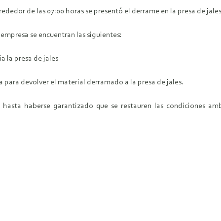
ededor de las 07:00 horas se presentó el derrame en la presa de jale
 empresa se encuentran las siguientes:
a la presa de jales
 para devolver el material derramado a la presa de jales.
asta haberse garantizado que se restauren las condiciones ambi