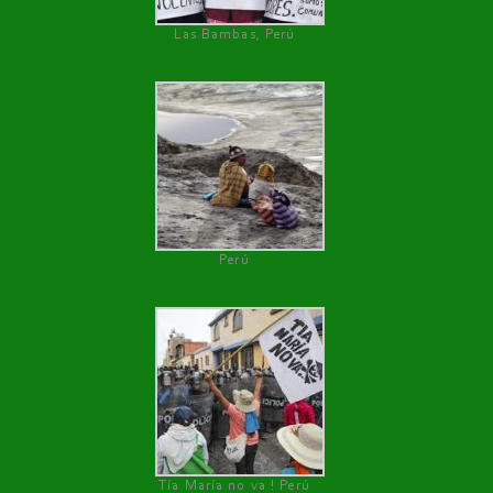
Las Bambas, Perú
Perú
Tía María no va ! Perú