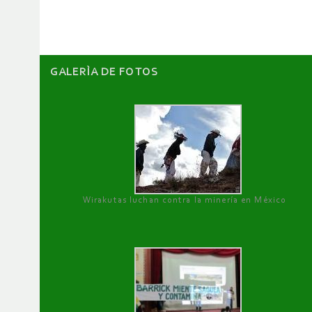
artículos
GALERÌA DE FOTOS
Wirakutas luchan contra la minería en México