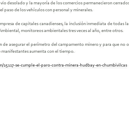
 vio desolado y la mayoría de los comercios permanecieron cerrados, 
l paso de los vehículos con personal y minerales.
 empresa de capitales canadienses, la inclusión inmediata de todas 
 Ambiental, monitoreos ambientales tres veces al año, entre otros.
a fin de asegurar el perímetro del campamento minero y para que no
e manifestantes aumenta con el tiempo.
em/15117-se-cumple-el-paro-contra-minera-hudbay-en-chumbivilcas