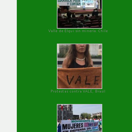
Valle de Elqui sin minería. Chile
Protestas contra VALE, Brasil