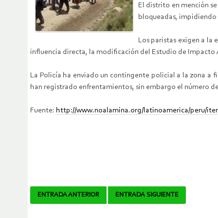
El distrito en mención se
bloqueadas, impidiendo e
Los paristas exigen a la
influencia directa, la modificación del Estudio de Impacto
La Policía ha enviado un contingente policial a la zona 
han registrado enfrentamientos, sin embargo el número d
Fuente:
http://www.noalamina.org/latinoamerica/peru/it
Navegador
ENTRADA ANTERIOR
ENTRADA SIGUIENTE