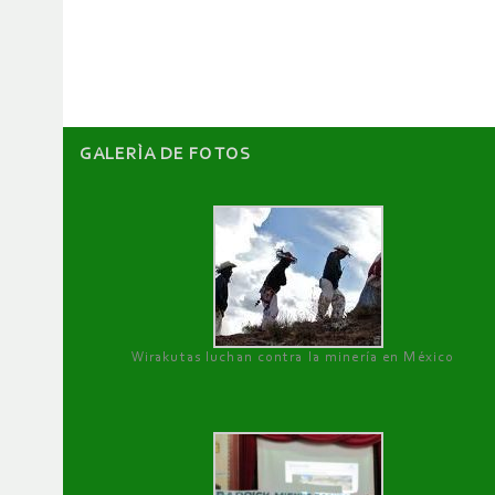
de
artículos
GALERÌA DE FOTOS
Wirakutas luchan contra la minería en México