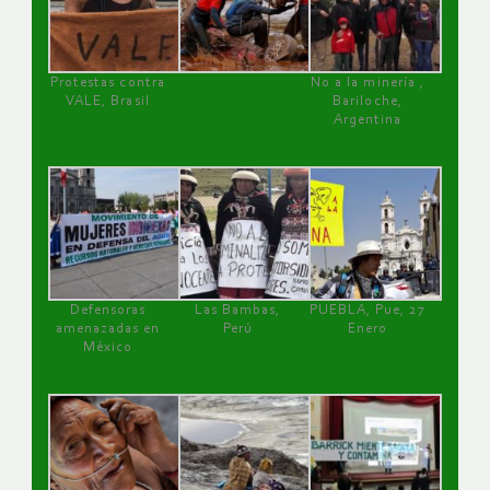
Protestas contra
No a la minería ,
VALE, Brasil
Bariloche,
Argentina
Defensoras
Las Bambas,
PUEBLA, Pue, 27
amenazadas en
Perú
Enero
México