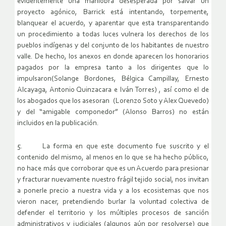
evidentemente una maniobra desesperada por salvar un
proyecto agónico, Barrick está intentando, torpemente,
blanquear el acuerdo, y aparentar que esta transparentando
un procedimiento a todas luces vulnera los derechos de los
pueblos indígenas y del conjunto de los habitantes de nuestro
valle. De hecho, los anexos en donde aparecen los honorarios
pagados por la empresa tanto a los dirigentes que lo
impulsaron(Solange Bordones, Bélgica Campillay, Ernesto
Alcayaga, Antonio Quinzacara e Iván Torres) , así como el de
los abogados que los asesoran (Lorenzo Soto y Alex Quevedo)
y del “amigable componedor” (Alonso Barros) no están
incluidos en la publicación.
5. La forma en que este documento fue suscrito y el
contenido del mismo, al menos en lo que se ha hecho público,
no hace más que corroborar que es un Acuerdo para presionar
y fracturar nuevamente nuestro frágil tejido social, nos invitan
a ponerle precio a nuestra vida y a los ecosistemas que nos
vieron nacer, pretendiendo burlar la voluntad colectiva de
defender el territorio y los múltiples procesos de sanción
administrativos y judiciales (algunos aún por resolverse) que