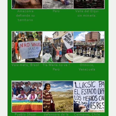
Amazonía
Perú
Valle del Elqui
defiende su
sin minería.
territorio
Vale mata, Brasil
Tía María no va !
Orinoco,
Perú
Venezuela
Pueblo Shuar
defensora de la
Caimanes, Chile