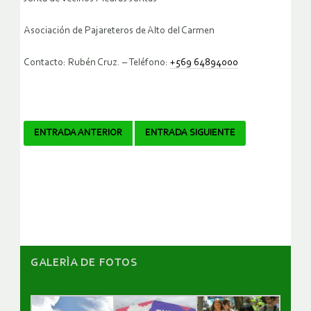
Asociación de Pajareteros de Alto del Carmen
Contacto: Rubén Cruz. – Teléfono:
+569 64894000
Navegador
ENTRADA ANTERIOR
ENTRADA SIGUIENTE
de
artículos
GALERÌA DE FOTOS