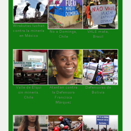
Wirakutas luchan
contra la minería
No a Dominga,
VALE mata,
en México
Chile
Brasil
Valle de Elqui
Atentan contra
Defensoras de
sin minería.
la Defensora
Bolivia
Chile
Francisca
Márquez