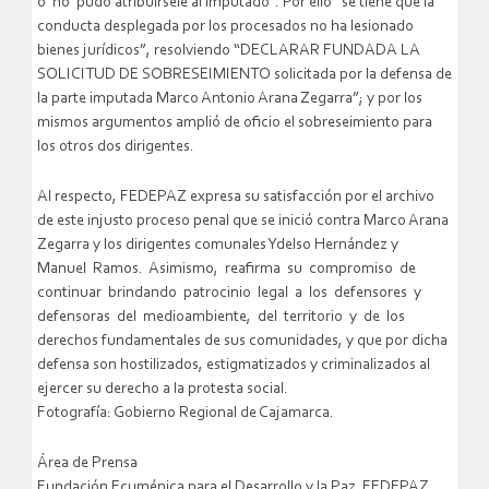
o no pudo atribuírsele al imputado”. Por ello “se tiene que la
conducta desplegada por los procesados no ha lesionado
bienes jurídicos”, resolviendo “DECLARAR FUNDADA LA
SOLICITUD DE SOBRESEIMIENTO solicitada por la defensa de
la parte imputada Marco Antonio Arana Zegarra”; y por los
mismos argumentos amplió de oficio el sobreseimiento para
los otros dos dirigentes.
Al respecto, FEDEPAZ expresa su satisfacción por el archivo
de este injusto proceso penal que se inició contra Marco Arana
Zegarra y los dirigentes comunales Ydelso Hernández y
Manuel Ramos. Asimismo, reafirma su compromiso de
continuar brindando patrocinio legal a los defensores y
defensoras del medioambiente, del territorio y de los
derechos fundamentales de sus comunidades, y que por dicha
defensa son hostilizados, estigmatizados y criminalizados al
ejercer su derecho a la protesta social.
Fotografía: Gobierno Regional de Cajamarca.
Área de Prensa
Fundación Ecuménica para el Desarrollo y la Paz ­ FEDEPAZ