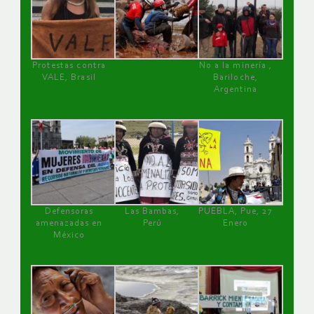
Protestas contra
No a la minería ,
VALE, Brasil
Bariloche,
Argentina
Defensoras
Las Bambas,
PUEBLA, Pue, 27
amenazadas en
Perú
Enero
México