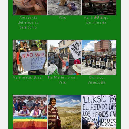
Amazonía
Perú
Valle del Elqui
defiende su
sin minería.
territorio
Vale mata, Brasil
Tía María no va !
Orinoco,
Perú
Venezuela