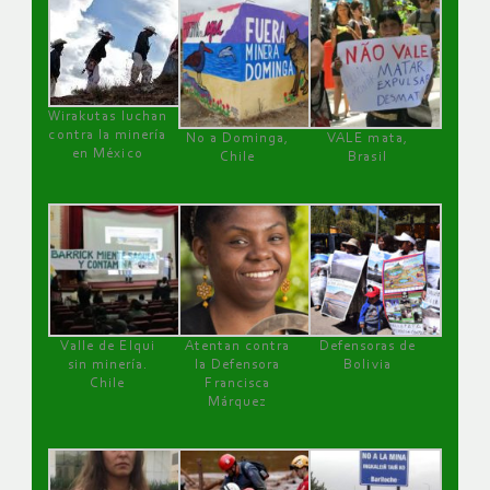
Wirakutas luchan
contra la minería
No a Dominga,
VALE mata,
en México
Chile
Brasil
Valle de Elqui
Atentan contra
Defensoras de
sin minería.
la Defensora
Bolivia
Chile
Francisca
Márquez