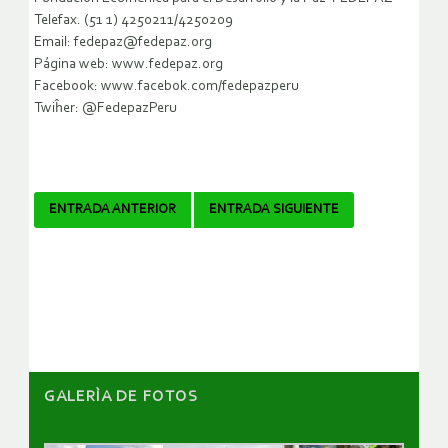
Telefax. (51 1) 425­0211/425­0209
E­mail: fedepaz@fedepaz.org
Página web: www.fedepaz.org
Facebook: www.facebok.com/fedepazperu
Twiĥer: @FedepazPeru
Navegador
ENTRADA ANTERIOR
ENTRADA SIGUIENTE
de
artículos
GALERÌA DE FOTOS