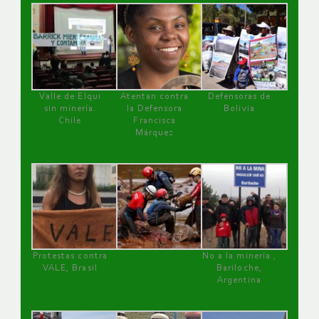
Valle de Elqui
Atentan contra
Defensoras de
sin minería.
la Defensora
Bolivia
Chile
Francisca
Márquez
Protestas contra
No a la minería ,
VALE, Brasil
Bariloche,
Argentina