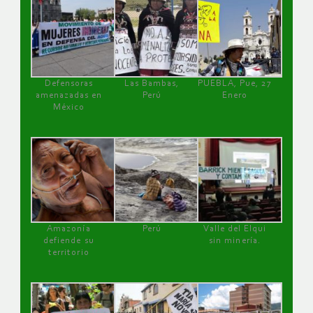
Defensoras
Las Bambas,
PUEBLA, Pue, 27
amenazadas en
Perú
Enero
México
Amazonía
Perú
Valle del Elqui
defiende su
sin minería.
territorio