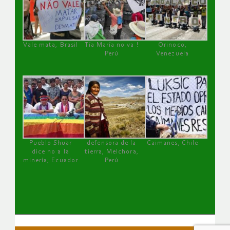
Vale mata, Brasil
Tía María no va !
Orinoco,
Perú
Venezuela
Pueblo Shuar
defensora de la
Caimanes, Chile
dice no a la
tierra, Melchora,
minería, Ecuador
Perú