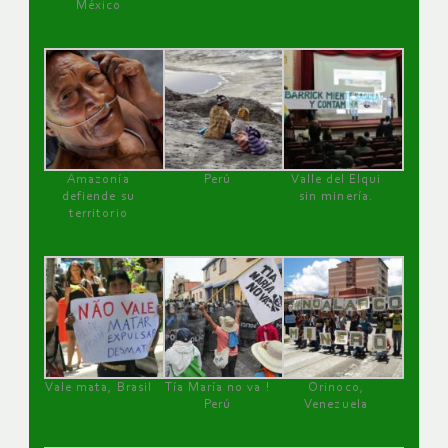
México
Amazonía
Perú
Valle del Elqui
defiende su
sin minería.
territorio
Vale mata, Brasil
Tía María no va !
Orinoco,
Perú
Venezuela