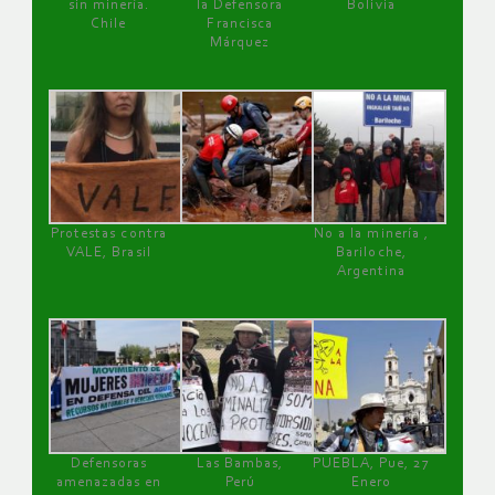
sin minería.
la Defensora
Bolivia
Chile
Francisca
Márquez
Protestas contra
No a la minería ,
VALE, Brasil
Bariloche,
Argentina
Defensoras
Las Bambas,
PUEBLA, Pue, 27
amenazadas en
Perú
Enero