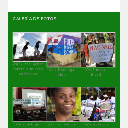
GALERÌA DE FOTOS
Wirakutas luchan
contra la minería
No a Dominga,
VALE mata,
en México
Chile
Brasil
Valle de Elqui
Atentan contra
Defensoras de