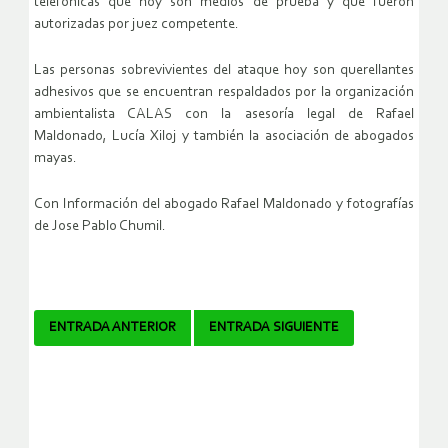
telefónicas que hoy son medios de prueba y que fueron
autorizadas por juez competente.
Las personas sobrevivientes del ataque hoy son querellantes
adhesivos que se encuentran respaldados por la organización
ambientalista CALAS con la asesoría legal de Rafael
Maldonado, Lucía Xiloj y también la asociación de abogados
mayas.
Con Información del abogado Rafael Maldonado y fotografías
de Jose Pablo Chumil.
Navegador
ENTRADA ANTERIOR
ENTRADA SIGUIENTE
de
artículos