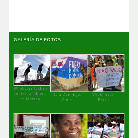
artículos
GALERÌA DE FOTOS
Wirakutas luchan
contra la minería
No a Dominga,
VALE mata,
en México
Chile
Brasil