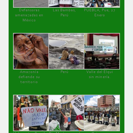
Defensoras
Las Bambas,
PUEBLA, Pue, 27
amenazadas en
Perú
Enero
México
Amazonía
Perú
Valle del Elqui
defiende su
sin minería.
territorio