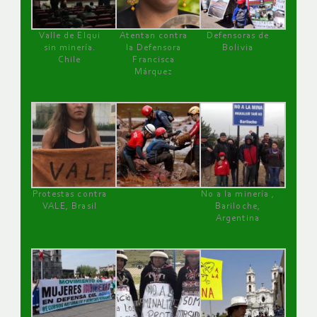
Valle de Elqui
Atentan contra
Defensoras de
sin minería.
la Defensora
Bolivia
Chile
Francisca
Márquez
Protestas contra
No a la minería ,
VALE, Brasil
Bariloche,
Argentina