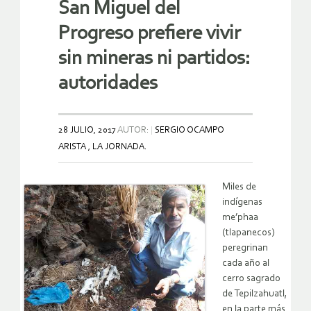
San Miguel del
Progreso prefiere vivir
sin mineras ni partidos:
autoridades
28 JULIO, 2017
AUTOR:
SERGIO OCAMPO
ARISTA , LA JORNADA.
Miles de
indígenas
me’phaa
(tlapanecos)
peregrinan
cada año al
cerro sagrado
de Tepilzahuatl,
en la parte más