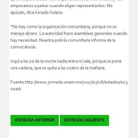
empezamos a pelear cuando eligen representantes. No
apoyan
, dice Amado Solano.
“No hay como la organización comunitaria, porque no se
maneja dinero. La autoridad hace asambleas generales cuando
hay necesidad. Nuestra policía comunitaria informa de la
convocatoria.
Aquí a las 10 de la noche nadie entra ni sale, porque se pone
una cadena, que se quita a las cuatro de la mañana.
Fuente:http://www.jornada.unam.mx/2017/07/26/estados/023
n2est
Navegador
ENTRADA ANTERIOR
ENTRADA SIGUIENTE
de