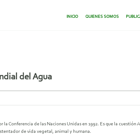
SALTAR AL CONTENIDO.
INICIO
QUIENES SOMOS
PUBLI
ndial del Agua
or la Conferencia de las Naciones Unidas en 1992. Es que la cuestión
sustentador de vida vegetal, animal y humana.