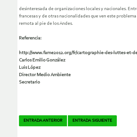
desinteresada de organizaciones locales y nacionales. Entr
francesas y de otras nacionalidades que ven este problema 
remota al pie de los Andes.
Referencia:
http://www.fame2012.org/fr/cartographie-des-luttes-et-d
Carlos Emilio González
Luis López
Director Medio Ambiente
Secretario
Navegador
ENTRADA ANTERIOR
ENTRADA SIGUIENTE
de