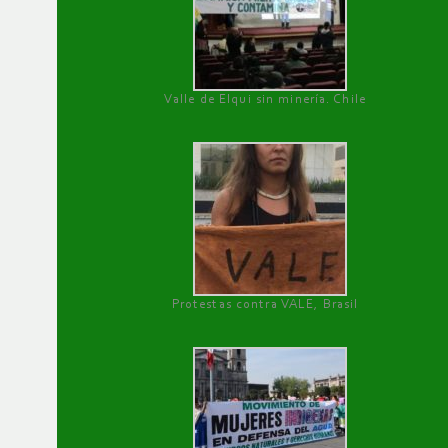
Valle de Elqui sin minería. Chile
Protestas contra VALE, Brasil