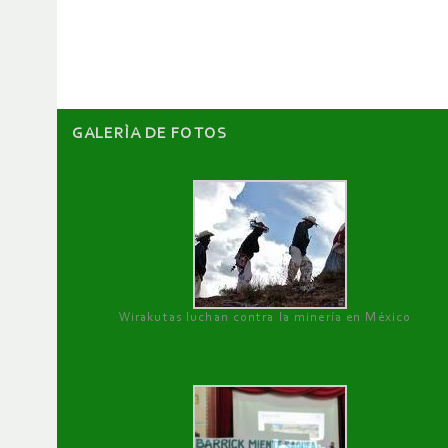
artículos
GALERÌA DE FOTOS
Wirakutas luchan contra la minería en México