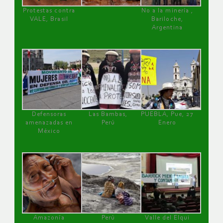
Protestas contra
No a la minería ,
VALE, Brasil
Bariloche,
Argentina
Defensoras
Las Bambas,
PUEBLA, Pue, 27
amenazadas en
Perú
Enero
México
Amazonía
Perú
Valle del Elqui