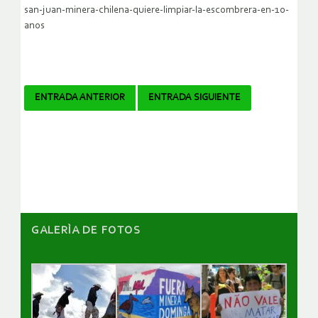
san-juan-minera-chilena-quiere-limpiar-la-escombrera-en-10-
anos
Navegador
ENTRADA ANTERIOR
ENTRADA SIGUIENTE
de
artículos
GALERÌA DE FOTOS