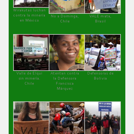
Wirakutas luchan
contra la minería
No a Dominga,
VALE mata,
en México
Chile
Brasil
Valle de Elqui
Atentan contra
Defensoras de
sin minería.
la Defensora
Bolivia
Chile
Francisca
Márquez