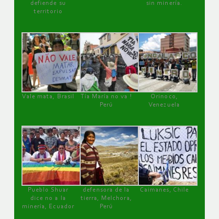
defiende su
sin minería.
territorio
Vale mata, Brasil
Tía María no va !
Orinoco,
Perú
Venezuela
Pueblo Shuar
defensora de la
Caimanes, Chile
dice no a la
tierra, Melchora,
minería, Ecuador
Perú