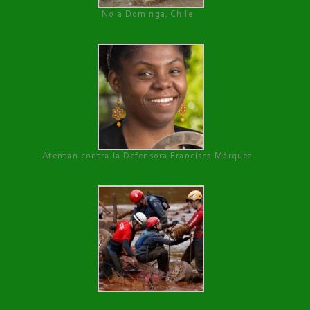
No a Dominga, Chile
Atentan contra la Defensora Francisca Márquez