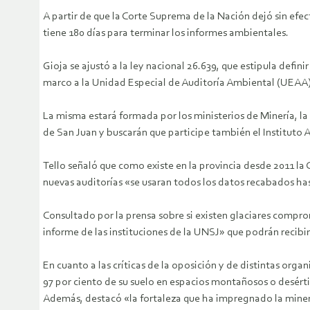
A partir de que la Corte Suprema de la Nación dejó sin efect
tiene 180 días para terminar los informes ambientales.
Gioja se ajustó a la ley nacional 26.639, que estipula defi
marco a la Unidad Especial de Auditoría Ambiental (UEAA)
La misma estará formada por los ministerios de Minería, la
de San Juan y buscarán que participe también el Instituto 
Tello señaló que como existe en la provincia desde 2011 la 
nuevas auditorías «se usaran todos los datos recabados has
Consultado por la prensa sobre si existen glaciares compro
informe de las instituciones de la UNSJ» que podrán recibi
En cuanto a las críticas de la oposición y de distintas orga
97 por ciento de su suelo en espacios montañosos o desért
Además, destacó «la fortaleza que ha impregnado la minerí