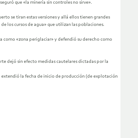
aseguró que «la minería sin controles no sirve».
to se tiran estas versiones y allá ellos tienen grandes
de los cursos de agua» que utilizan las poblaciones.
inía como «zona periglaciar» y defendió su derecho como
orte dejó sin efecto medidas cautelares dictadas por la
 extendió la fecha de inicio de producción (de explotación