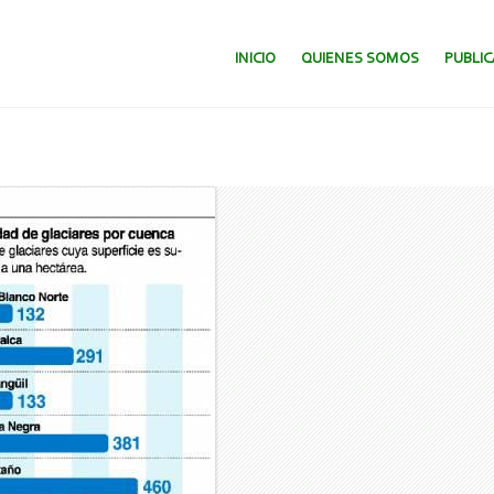
SALTAR AL CONTENIDO.
INICIO
QUIENES SOMOS
PUBLI