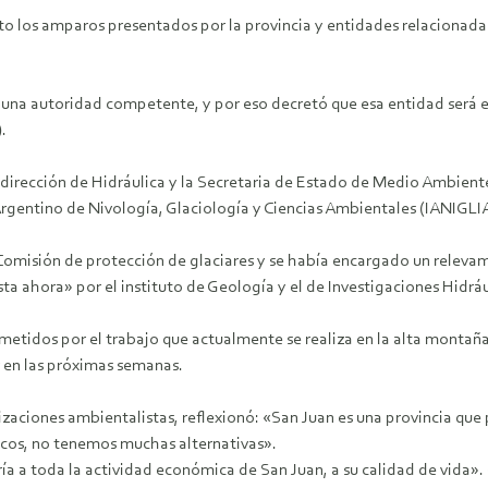
o los amparos presentados por la provincia y entidades relacionadas a
nir una autoridad competente, y por eso decretó que esa entidad será e
.
 dirección de Hidráulica y la Secretaria de Estado de Medio Ambient
Argentino de Nivología, Glaciología y Ciencias Ambientales (IANIGLIA
Comisión de protección de glaciares y se había encargado un relevami
ta ahora» por el instituto de Geología y el de Investigaciones Hidrá
metidos por el trabajo que actualmente se realiza en la alta montaña
r en las próximas semanas.
nizaciones ambientalistas, reflexionó: «San Juan es una provincia que
icos, no tenemos muchas alternativas».
a a toda la actividad económica de San Juan, a su calidad de vida».