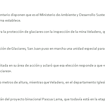
ntario disponen que es el Ministerio de Ambiente y Desarrollo Sustent
sma establece.
ra la protección de glaciares con la inspección de la mina Veladero, 
ción de Glaciares, San Juan puso en marcha una unidad especial para 
uditada en su área de acción y aclaró que esa elección responde a que
ciares».
etros de altura, mientras que Veladero, en el departamento Iglesia,
rán del proyecto binacional Pascua Lama, que todavía está en la et