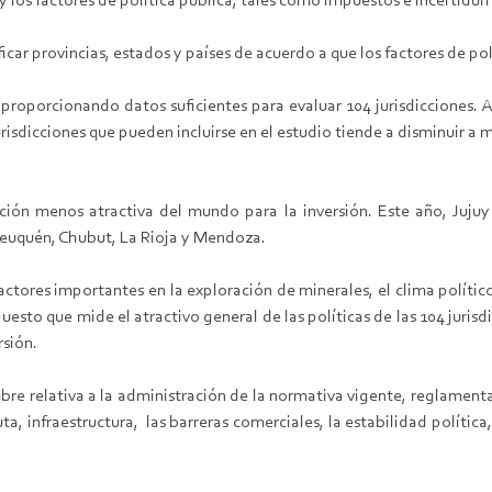
 los factores de política pública, tales como impuestos e incertidum
car provincias, estados y países de acuerdo a que los factores de po
, proporcionando datos suficientes para evaluar 104 jurisdicciones.
urisdicciones que pueden incluirse en el estudio tiende a disminuir a
cción menos atractiva del mundo para la inversión. Este año, Juju
Neuquén, Chubut, La Rioja y Mendoza.
actores importantes en la exploración de minerales, el clima polític
puesto que mide el atractivo general de las políticas de las 104 juris
rsión.
mbre relativa a la administración de la normativa vigente, reglament
uta, infraestructura, las barreras comerciales, la estabilidad polític