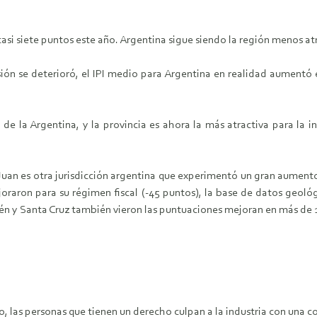
asi siete puntos este año. Argentina sigue siendo la región menos atr
sión se deterioró, el IPI medio para Argentina en realidad aument
e la Argentina, y la provincia es ahora la más atractiva para la i
an es otra jurisdicción argentina que experimentó un gran aumento 
joraron para su régimen fiscal (-45 puntos), la base de datos geol
uén y Santa Cruz también vieron las puntuaciones mejoran en más de 
, las personas que tienen un derecho culpan a la industria con una c