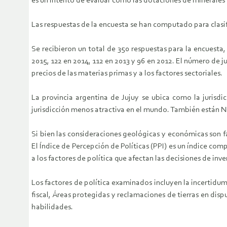
es un intento de evaluar cómo las dotaciones de minerales y
Las respuestas de la encuesta se han computado para clasifi
Se recibieron un total de 350 respuestas para la encuesta
2015, 122 en 2014, 112 en 2013 y 96 en 2012. El número de j
precios de las materias primas y a los factores sectoriales.
La provincia argentina de Jujuy se ubica como la jurisdi
jurisdicción menos atractiva en el mundo. También están 
Si bien las consideraciones geológicas y económicas son f
El Índice de Percepción de Políticas (PPI) es un índice com
a los factores de política que afectan las decisiones de inve
Los factores de política examinados incluyen la incertidu
fiscal, Áreas protegidas y reclamaciones de tierras en disp
habilidades.