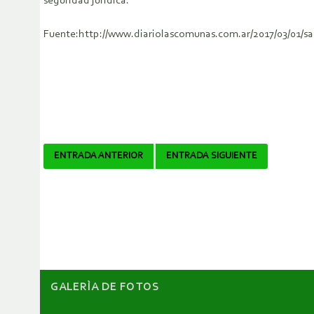
seguridad jurídica.
Fuente:http://www.diariolascomunas.com.ar/2017/03/01/san
Navegador
ENTRADA ANTERIOR
ENTRADA SIGUIENTE
de
artículos
GALERÌA DE FOTOS