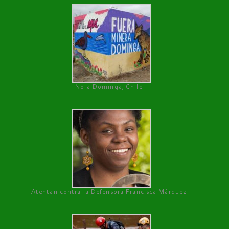
No a Dominga, Chile
Atentan contra la Defensora Francisca Márquez