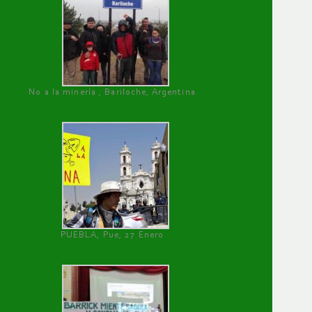
No a la minería , Bariloche, Argentina
PUEBLA, Pue, 27 Enero