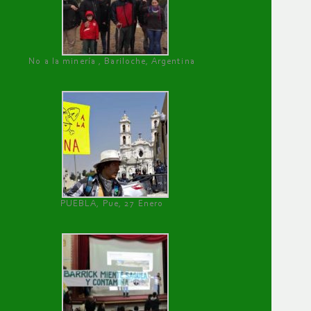
No a la minería , Bariloche, Argentina
PUEBLA, Pue, 27 Enero