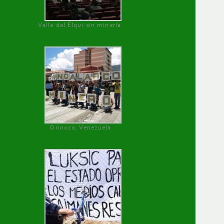
Valle del Elqui sin minería.
Orinoco, Venezuela