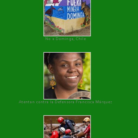
No a Dominga, Chile
Atentan contra la Defensora Francisca Márquez