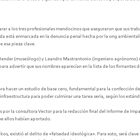
larar a los tres profesionales mendocinos que aseguraron que sus tr
da está enmarcada en la denuncia penal hecha por la ong ambientali
e esa pieza clave.
Bender (museólogo) y Leandro Mastrantonio (ingeniero agrónomo) debe
a advertir que sus nombres aparecían en la lista de los firmantes del 
a hacer un estudio de base cero, fundamental para la confección del
infraestructura para poder culminar una tarea seria, según los estánd
 por la consultora Vector para la redacción final del Informe de Imp
que ellos habían aportado.
Oikos, existió el delito de «falsedad ideológica». Para esto, será cla