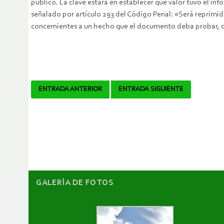
público. La clave estará en establecer qué valor tuvo el i
señalado por artículo 293 del Código Penal: «Será reprimido 
concernientes a un hecho que el documento deba probar, d
Navegador
ENTRADA ANTERIOR
ENTRADA SIGUIENTE
de
artículos
GALERÌA DE FOTOS