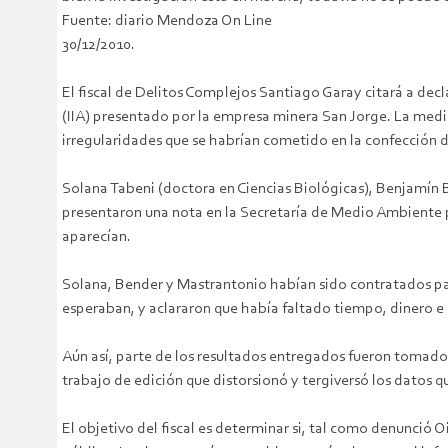
Fuente: diario Mendoza On Line
30/12/2010.
El fiscal de Delitos Complejos Santiago Garay citará a dec
(IIA) presentado por la empresa minera San Jorge. La medi
irregularidades que se habrían cometido en la confección d
Solana Tabeni (doctora en Ciencias Biológicas), Benjamín 
presentaron una nota en la Secretaría de Medio Ambiente par
aparecían.
Solana, Bender y Mastrantonio habían sido contratados par
esperaban, y aclararon que había faltado tiempo, dinero e 
Aún así, parte de los resultados entregados fueron tomados
trabajo de edición que distorsionó y tergiversó los datos 
El objetivo del fiscal es determinar si, tal como denunció 