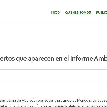
SALTAR AL CONTENIDO.
INICIO
QUIENES SOMOS
PUBLI
expertos que aparecen en el Informe Amb
 Secretaría de Medio Ambiente de la provincia de Mendoza de que sus
determinar si existió algún comportamiento delictivo por parte de l