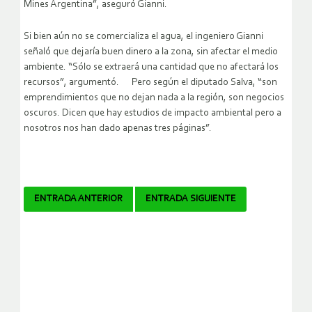
Mines Argentina”, aseguró Gianni.
Si bien aún no se comercializa el agua, el ingeniero Gianni
señaló que dejaría buen dinero a la zona, sin afectar el medio
ambiente. “Sólo se extraerá una cantidad que no afectará los
recursos”, argumentó. Pero según el diputado Salva, “son
emprendimientos que no dejan nada a la región, son negocios
oscuros. Dicen que hay estudios de impacto ambiental pero a
nosotros nos han dado apenas tres páginas”.
Navegador
ENTRADA ANTERIOR
ENTRADA SIGUIENTE
de
artículos