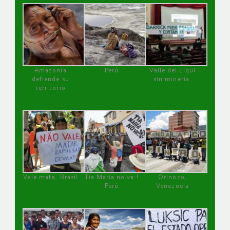
Amazonía
Perú
Valle del Elqui
defiende su
sin minería.
territorio
Vale mata, Brasil
Tía María no va !
Orinoco,
Perú
Venezuela