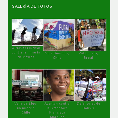
GALERÌA DE FOTOS
Wirakutas luchan
contra la minería
No a Dominga,
VALE mata,
en México
Chile
Brasil
Valle de Elqui
Atentan contra
Defensoras de
sin minería.
la Defensora
Bolivia
Chile
Francisca
Márquez