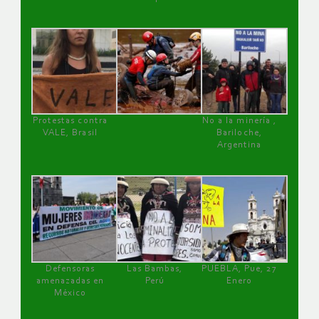
Protestas contra
No a la minería ,
VALE, Brasil
Bariloche,
Argentina
Defensoras
Las Bambas,
PUEBLA, Pue, 27
amenazadas en
Perú
Enero
México