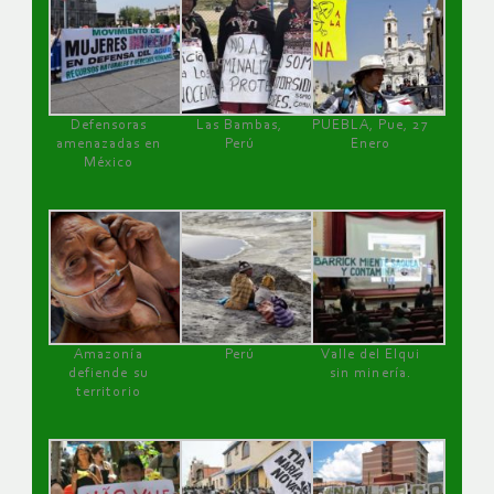
Defensoras
Las Bambas,
PUEBLA, Pue, 27
amenazadas en
Perú
Enero
México
Amazonía
Perú
Valle del Elqui
defiende su
sin minería.
territorio