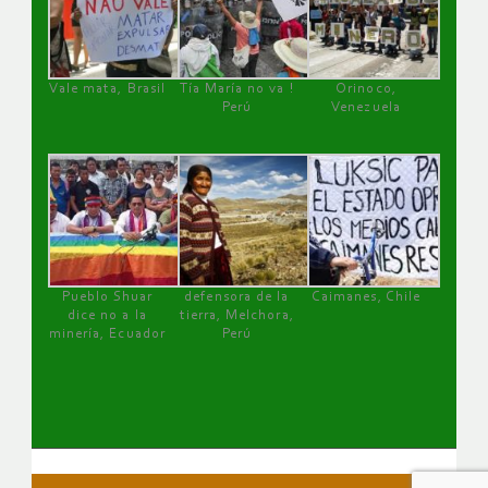
Vale mata, Brasil
Tía María no va !
Orinoco,
Perú
Venezuela
Pueblo Shuar
defensora de la
Caimanes, Chile
dice no a la
tierra, Melchora,
minería, Ecuador
Perú