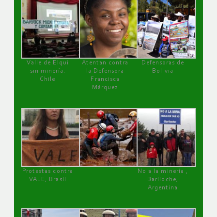
Valle de Elqui
Atentan contra
Defensoras de
sin minería.
la Defensora
Bolivia
Chile
Francisca
Márquez
Protestas contra
No a la minería ,
VALE, Brasil
Bariloche,
Argentina