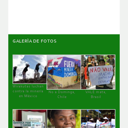
de
artículos
GALERÌA DE FOTOS
Wirakutas luchan
contra la minería
No a Dominga,
VALE mata,
en México
Chile
Brasil