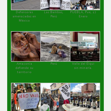
Defensoras
Las Bambas,
PUEBLA, Pue, 27
amenazadas en
Perú
Enero
México
Amazonía
Perú
Valle del Elqui
defiende su
sin minería.
territorio