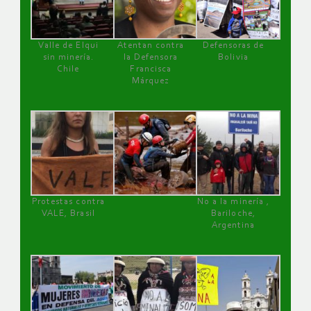
Valle de Elqui
Atentan contra
Defensoras de
sin minería.
la Defensora
Bolivia
Chile
Francisca
Márquez
Protestas contra
No a la minería ,
VALE, Brasil
Bariloche,
Argentina