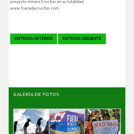
proyecto minero Crucitas en su totalidad.
www.fueradecrucitas.com
Navegador
ENTRADA ANTERIOR
ENTRADA SIGUIENTE
de
artículos
GALERÌA DE FOTOS