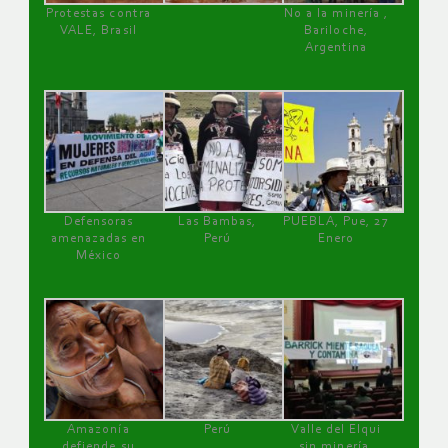
Protestas contra
No a la minería ,
VALE, Brasil
Bariloche,
Argentina
Defensoras
Las Bambas,
PUEBLA, Pue, 27
amenazadas en
Perú
Enero
México
Amazonía
Perú
Valle del Elqui
defiende su
sin minería.