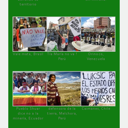
territorio
Vale mata, Brasil
Tía María no va !
Orinoco,
Perú
Venezuela
Pueblo Shuar
defensora de la
Caimanes, Chile
dice no a la
tierra, Melchora,
minería, Ecuador
Perú