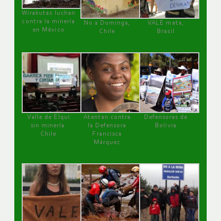
Wirakutas luchan
contra la minería
No a Dominga,
VALE mata,
en México
Chile
Brasil
Valle de Elqui
Atentan contra
Defensoras de
sin minería.
la Defensora
Bolivia
Chile
Francisca
Márquez