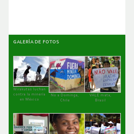
de
artículos
GALERÌA DE FOTOS
Wirakutas luchan
contra la minería
No a Dominga,
VALE mata,
en México
Chile
Brasil