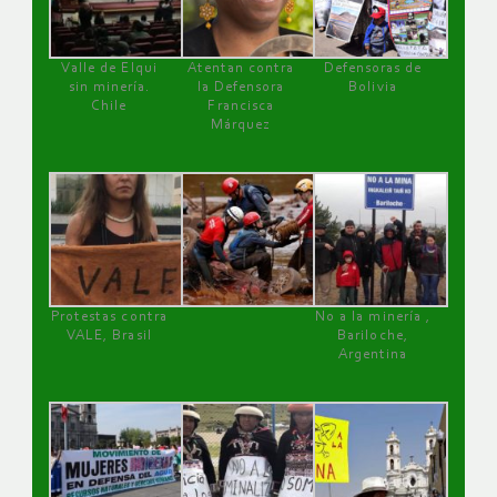
Valle de Elqui
Atentan contra
Defensoras de
sin minería.
la Defensora
Bolivia
Chile
Francisca
Márquez
Protestas contra
No a la minería ,
VALE, Brasil
Bariloche,
Argentina