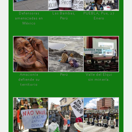
Defensoras
Las Bambas,
PUEBLA, Pue, 27
amenazadas en
Perú
Enero
México
Amazonía
Perú
Valle del Elqui
defiende su
sin minería.
territorio