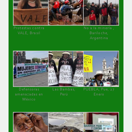
Protestas contra
No a la minería ,
VALE, Brasil
Bariloche,
Argentina
Defensoras
Las Bambas,
PUEBLA, Pue, 27
amenazadas en
Perú
Enero
México