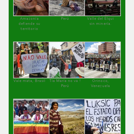
Amazonía
Perú
Valle del Elqui
defiende su
sin minería.
territorio
Vale mata, Brasil
Tía María no va !
Orinoco,
Perú
Venezuela