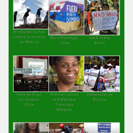
Wirakutas luchan
contra la minería
No a Dominga,
VALE mata,
en México
Chile
Brasil
Valle de Elqui
Atentan contra
Defensoras de
sin minería.
la Defensora
Bolivia
Chile
Francisca
Márquez