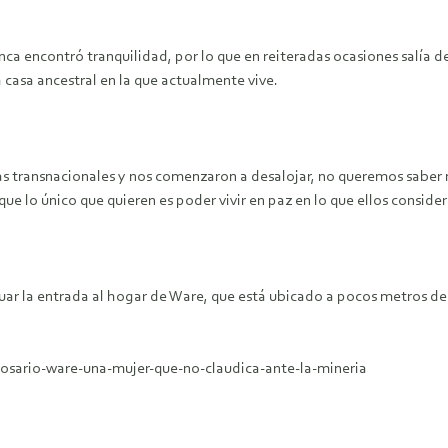
nunca encontró tranquilidad, por lo que en reiteradas ocasiones salía 
a casa ancestral en la que actualmente vive.
as transnacionales y nos comenzaron a desalojar, no queremos saber 
 lo único que quieren es poder vivir en paz en lo que ellos considera
r la entrada al hogar de Ware, que está ubicado a pocos metros de d
rosario-ware-una-mujer-que-no-claudica-ante-la-mineria