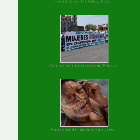
Protestas contra VALE, Brasil
Defensoras amenazadas en México
Amazonía defiende su territorio