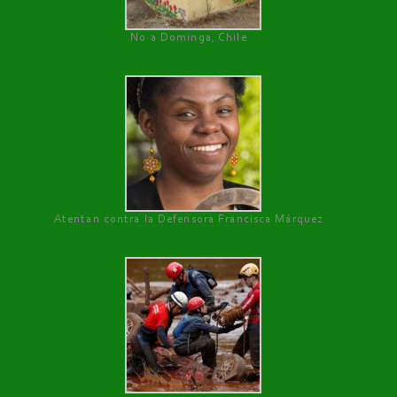
No a Dominga, Chile
Atentan contra la Defensora Francisca Márquez