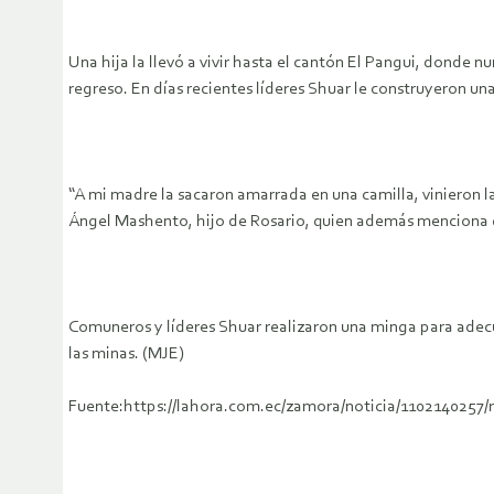
Una hija la llevó a vivir hasta el cantón El Pangui, donde 
regreso. En días recientes líderes Shuar le construyeron un
“A mi madre la sacaron amarrada en una camilla, vinieron l
Ángel Mashento, hijo de Rosario, quien además menciona que
Comuneros y líderes Shuar realizaron una minga para adecua
las minas. (MJE)
Fuente:https://lahora.com.ec/zamora/noticia/1102140257/