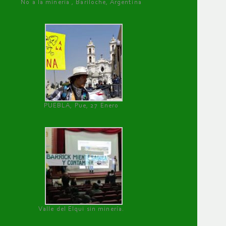
No a la minería , Bariloche, Argentina
PUEBLA, Pue, 27 Enero
Valle del Elqui sin minería.